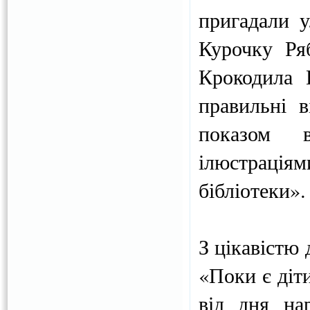
пригадали у
Курочку Ря
Крокодила 
правильні в
показом в
ілюстрація
бібліотеки».
З цікавістю
«Поки є діт
від дня на