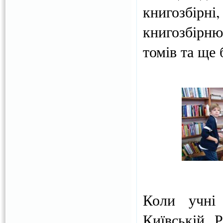
книгозбірн
книгозбірню
томів та ще 
Коли учні 
Київській 