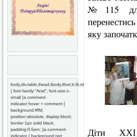
№115 для
перенестись
яку започат
body,div,table,thead,tbody,tfoot,tr,th,td,p
{ font-family:"Arial"; font-size:x-
small }a.comment-
indicator:hover + comment {
background:#ffd;
position:absolute; display:block;
border:1px solid black;
Діти ХХІ
padding:0.5em; }a.comment-
indicator { background:red;