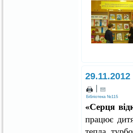
29.11.2012
|
Бібліотека №115
«Серця від
працює дитя
тепла, турб