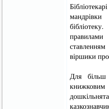
Бібліотека
мандрівки
бібліотеку
правилами 
ставленням
віршики про 
Для більш 
книжковим
дошкільн
казкознавч