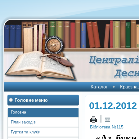
Каталог
Краєзна
Головне меню
01.12.2012
Головна
|
План заходів
Бібліотека №115
Гуртки та клуби
«Аз, буки