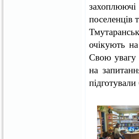
захоплююч
поселенців т
Тмутаранськ
очікують на
Свою увагу 
на запитанн
підготували 