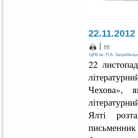
22.11.2012
|
ЦРБ ім. П.А. Загребель
22 листопа
літературн
Чехова», 
літературни
Ялті розта
письменник 