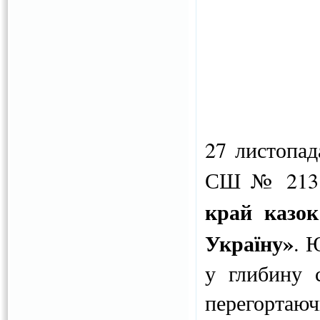
27 листопад
СШ № 213 в
край казок
Україну»
. 
у глибину 
перегортаю