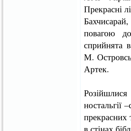
Прекрасні л
Бахчисарай
повагою до
сприйнята в
М. Островсь
Артек.
Розійшлис
ностальгії –
прекрасних 
в стінах біб