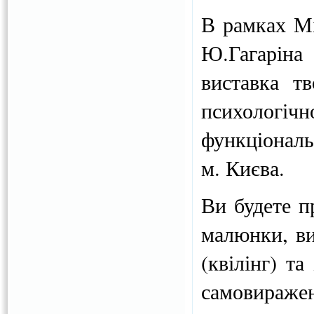
В рамках Мі
Ю.Гагаріна
виставка т
психологі
функціонал
м. Києва.
Ви будете п
малюнки, ви
(квілінг) та
самовиражен