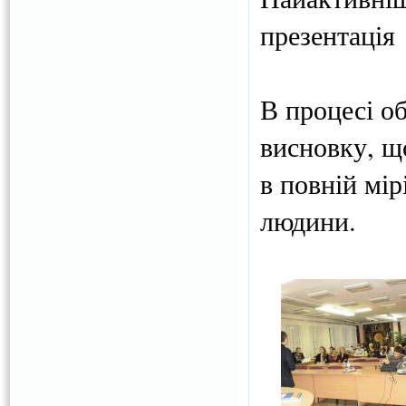
презентація
В процесі о
висновку, що
в повній мір
людини.