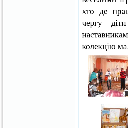
хто де пра
чергу діт
наставникам
колекцію ма