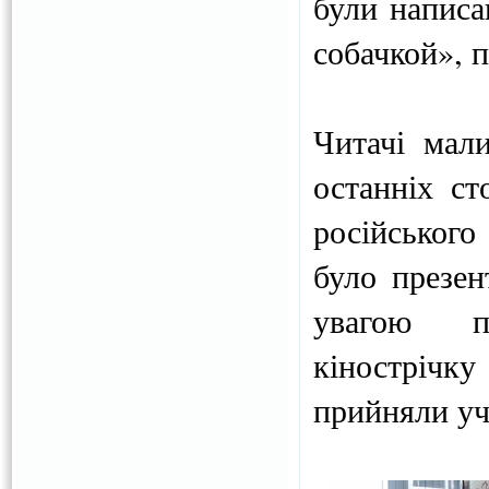
були написа
собачкой», 
Читачі мал
останніх с
російського
було презен
увагою пр
кінострічк
прийняли уч