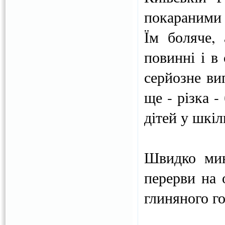
покараними 
Їм боляче, 
повинні і в
серйозне ви
ще - різка -
дітей у шкіл
Швидко мин
перерви на 
глиняного г