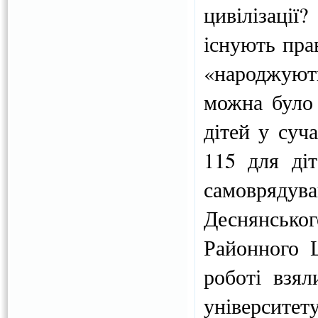
цивілізаці
існують пра
«народжують
можна було 
дітей у суч
115 для діт
самовряду
Деснянсько
Районного 
роботі взял
університе