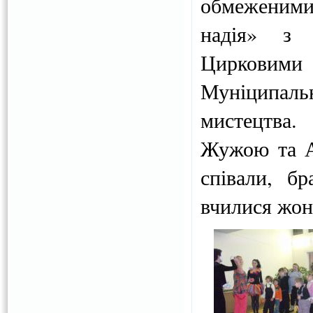
обмеженим
надія» з 
Цирковими
Муніципаль
мистецтва
Жужою та Ал
співали, бр
вчилися жо