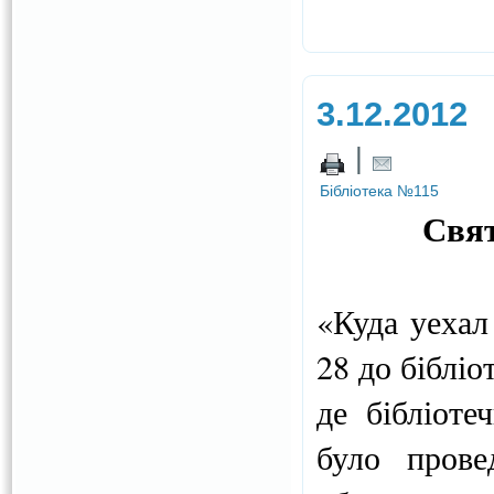
3.12.2012
|
Бібліотека №115
Свя
«Куда уехал
28 до біблі
де бібліоте
було пров