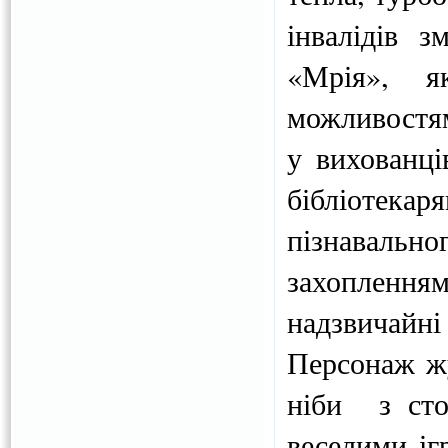
інвалідів з
«Мрія», я
можливостям
у вихованці
бібліотек
пізнаваль
захоплення
надзвичай
Персонаж ж
ніби з стор
веселими і