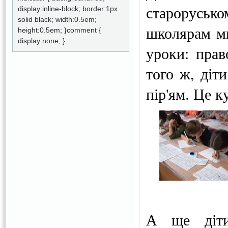
староруськ
display:inline-block; border:1px
solid black; width:0.5em;
школярам ми
height:0.5em; }comment {
display:none; }
уроки: прав
того ж, діт
пір'ям. Це к
А ще діти