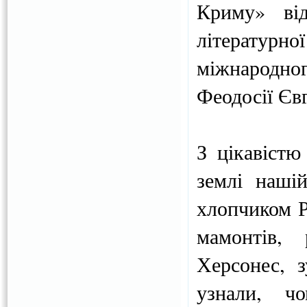
Криму» від
літературн
міжнародног
Феодосії Євг
З цікавістю
землі наші
хлопчиком Р
мамонтів,
Херсонес, з
узнали, ч