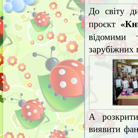
До світу ди
«Кни
проєкт
відомими 
зарубіжних 
А розкрити
виявити фан