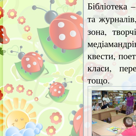
Бібліотека 
та журналі
зона, творч
медіамандр
квести, поет
класи, пер
тощо.