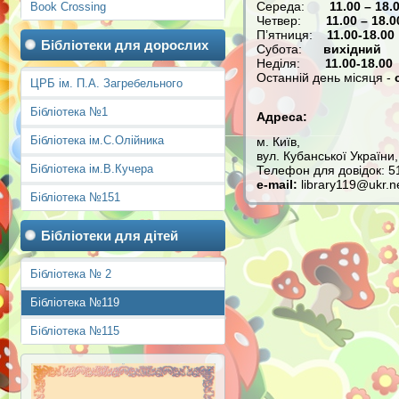
Середа:
11.00 – 18.
Book Crossing
Четвер:
11.00 – 18.0
П’ятниця:
11.00-18.00
Бібліотеки для дорослих
Субота:
вихідний
Неділя:
11.00-18.00
Останній день місяця -
ЦРБ ім. П.А. Загребельного
Бібліотека №1
Адреса:
Бібліотека ім.С.Олійника
м. Київ,
вул. Кубанської України,
Бібліотека ім.В.Кучера
Телефон для довідок: 5
e-mail:
library119@ukr.n
Бібліотека №151
Бібліотеки для дітей
Бібліотека № 2
Бібліотека №119
Бібліотека №115