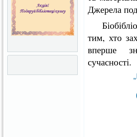
Джерела пода
Біобіблі
тим, хто за
вперше зн
сучасності.