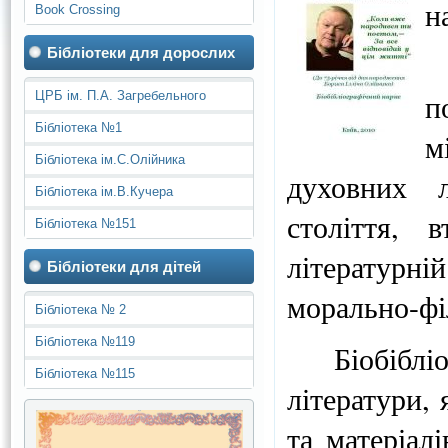
н
Book Crossing
Бібліотеки для дорослих
п
ЦРБ ім. П.А. Загребельного
Бібліотека №1
м
Бібліотека ім.С.Олійника
духовних 
Бібліотека ім.В.Кучера
століття, 
Бібліотека №151
літературні
Бібліотеки для дітей
морально-фі
Бібліотека № 2
Бібліотека №119
Біобібл
Бібліотека №115
літератури,
та матеріал