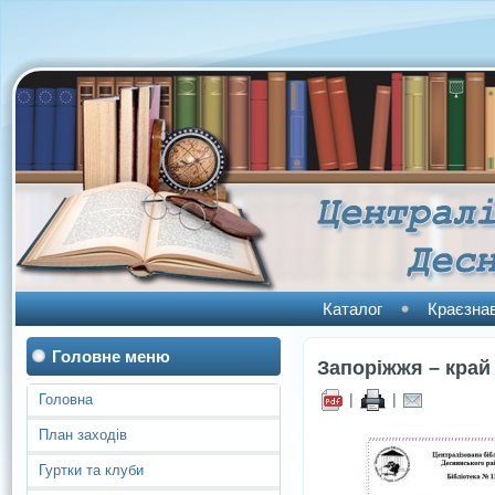
Каталог
Краєзна
Головне меню
Запоріжжя – край 
|
|
Головна
План заходів
Гуртки та клуби