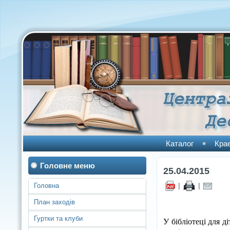
Каталог
Кра
Головне меню
25.04.2015
|
|
Головна
План заходів
Гуртки та клуби
У бібліотеці для д