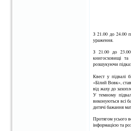
З 21.00 до 24.00 
ураження.
З 21.00 до 23.00
книгосховищі та
розшукуючи підказк
Квест у підвалі 
«Білий Вовк», ста
від жаху до захоп
У темному підвал
виконуються всі б
дитячі бажання мат
Протягом усього в
інформацією та ро