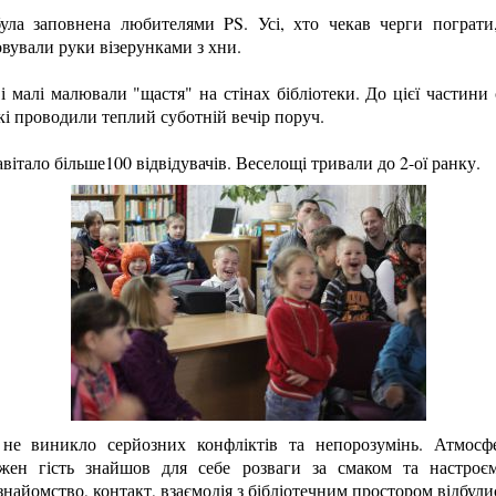
була заповнена любителями PS. Усі, хто чекав черги пограти
овували руки візерунками з хни.
 і малі малювали "щастя" на стінах бібліотеки. До цієї частини 
кі проводили теплий суботній вечір поруч.
авітало більше100 відвідувачів. Веселощі тривали до 2-ої ранку.
не виникло серйозних конфліктів та непорозумінь. Атмосф
жен гість знайшов для себе розваги за смаком та настроє
найомство, контакт, взаємодія з бібліотечним простором відбули