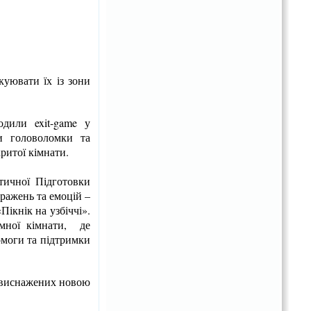
куювати їх із зони
одили exit-game у
и головоломки та
ритої кімнати.
тичної Підготовки
ражень та емоцій –
ікнік на узбіччі».
ємної кімнати, де
омоги та підтримки
я виснажених новою