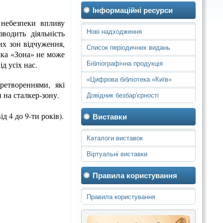
Інформаційні ресурси
 небезпеки впливу
зводить діяльність
Нові надходження
их зон відчуження,
Список періодичних видань
яка «Зона» не може
ід усіх нас.
Бібліографічна продукція
«Цифрова бібліотека «Київ»
ретвореннями, які
 на сталкер-зону.
Довідник безбар'єрності
 4 до 9-ти років).
Виставки
Каталоги виставок
Віртуальні виставки
Правила користування
Правила користування
бібліотеками