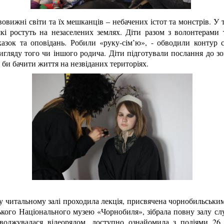
овижні світи та їх мешканців – небачених істот та монстрів. У т
кі ростуть на незаселених землях. Діти разом з волонтерами 
казок та оповідань. Робили «руку-сім’ю», - обводили контур 
игляду того чи іншого родича. Діти підготували послання до зо
 би бачити життя на незвіданих територіях.
у читальному залі проходила лекція, присвячена чорнобильським
ького Національного музею «Чорнобиля», зібрала повну залу слух
оводжувалася відеорядом, доступно ознайомила з подіями 26 