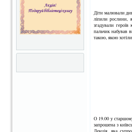
Діти малювали див
ліпили рослини, я
згадували героїв 
пальчик набував в
такою, якою хотіли
О 19.00 у старшом
запрошена з київс
Лекція, яка супр