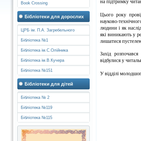
на підтримку читан
Book Crossing
Цього року прові
Бібліотеки для дорослих
науково-технічног
людини і як наслі
ЦРБ ім. П.А. Загребельного
які виникають у р
лишатися пустелею,
Бібліотека №1
Бібліотека ім.С.Олійника
Захід розпочався
відбулися у читаль
Бібліотека ім.В.Кучера
Бібліотека №151
У відділі молодшог
Бібліотеки для дітей
Бібліотека № 2
Бібліотека №119
Бібліотека №115