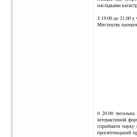
наслідками катаст
З 19.00 до 21.00 у
Мистецтву паперопл
0 20.00 читальна
інтерактивній форм
сприймати науку н
просвітницький про