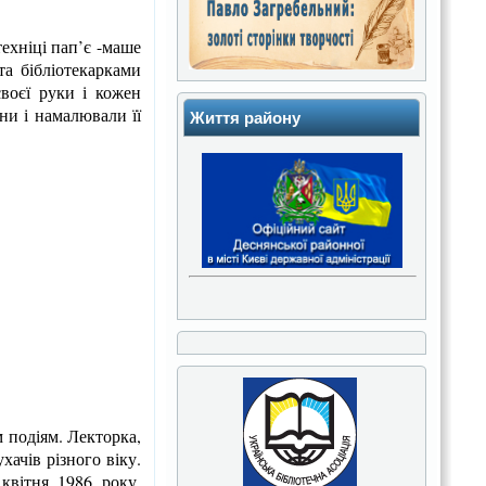
ехніці пап’є -маше
та бібліотекарками
своєї руки і кожен
ни і намалювали її
Життя району
 подіям. Лекторка,
ачів різного віку.
квітня 1986 року,