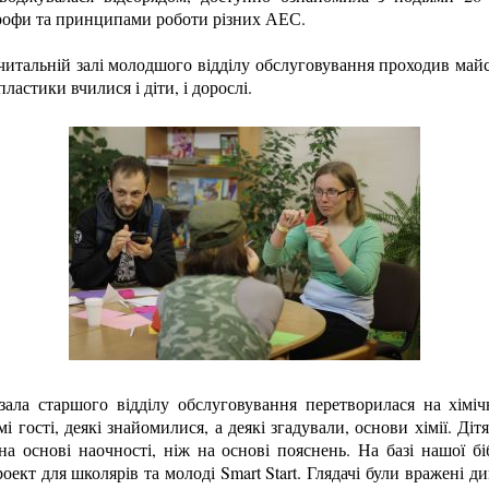
рофи та принципами роботи різних АЕС.
 читальній залі молодшого відділу обслуговування проходив майст
астики вчилися і діти, і дорослі.
 зала старшо
го відділ
у об
слуговування перетворилася на хіміч
і гості, деякі знайомилися, а деякі згадували, основи хімії. Діт
а основі наочності, ніж на основі пояснень. На базі нашої бі
ект для школярів та молоді Smart Start. Глядачі були вражені ди