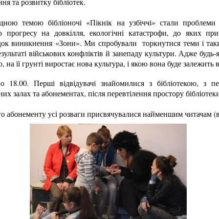
ня та розвитку бібліотек.
дною темою бібліоночі «Пікнік на узбіччі» стали проблеми
о прогресу на довкілля, екологічні катастрофи, до яких при
док виникнення «Зони». Ми спробували торкнутися теми і так
езультаті військових конфліктів й занепаду культури. Адже будь-
 на її грунті виростає нова культура, і якою вона буде залежить в
 о 18.00. Перші відвідувачі знайомилися з бібліотекою, з пе
них залах та абонементах, після перевтілення простору бібліотеки
о абонементу усі розваги присвячувалися найменшим читачам (від