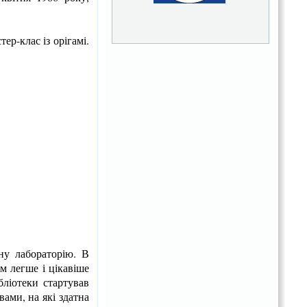
ер-клас із орігамі.
ну лабораторію. В
ям легше і цікавіше
бліотеки стартував
вами, на які здатна