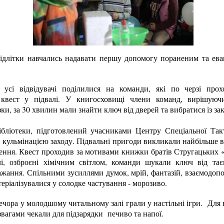
підлітки навчались надавати першу допомогу пораненим та ева
 усі відвідувачі поділилися на команди, які по черзі прох
 квест у підвалі. У книгосховищі члени команд, вирішуюч
и, за 30 хвилин мали знайти ключ від дверей та вибратися із зак
бібліотеки, підготовлений учасниками Центру Спеціальної Так
в кульмінацією заходу. Підвальні пригоди викликали найбільше в
лення. Квест проходив за мотивами книжки братів Стругацьких «П
і, озброєні хімічним світлом, команди шукали ключ від та
ажання. Спільними зусиллями думок, мрій, фантазій, взаємодоп
еріалізувалися у солодке частування - морозиво.
ечора у молодшому читальному залі грали у настільні ігри. Дл
звагами чекали для підзарядки печиво та напої.