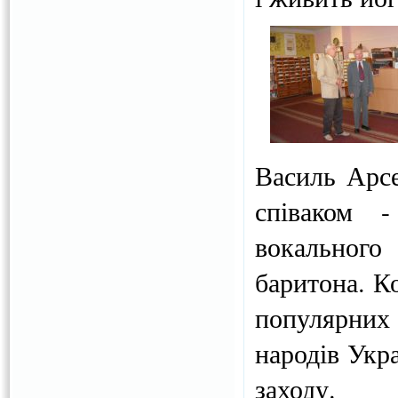
Василь Арс
співаком 
вокального
баритона. К
популярних 
народів Укр
заходу.