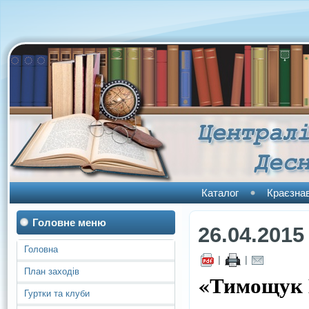
Каталог
Краєзна
Головне меню
26.04.2015
Головна
|
|
План заходів
«Тимощук В
Гуртки та клуби