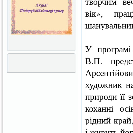
творчим ве
вік», прац
шанувальник
У програмі 
В.П. предс
Арсентійови
художник на
природи її з
коханні ос
рідний край
і живить йо