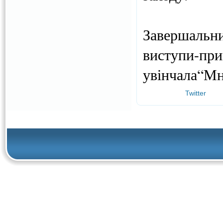
Завершальн
виступи-при
увінчала“Мно
Twitter