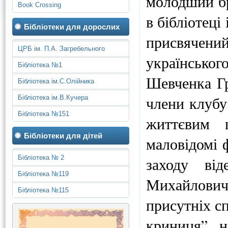
молодший бр
Book Crossing
в бібліотеці
Бібліотеки для дорослих
присвяче
ЦРБ ім. П.А. Загребельного
українського
Бібліотека №1
Шевченка Гр
Бібліотека ім.С.Олійника
члени клубу
Бібліотека ім.В.Кучера
Бібліотека №151
життєвим ш
Бібліотеки для дітей
маловідомі ф
Бібліотека № 2
заходу від
Бібліотека №119
Михайлович
Бібліотека №115
присутніх с
криниця”, 