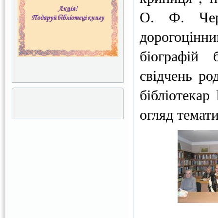
О. Ф. Чер
дорогоцінн
біографій 
свідчень ро
бібліотекар
огляд темати