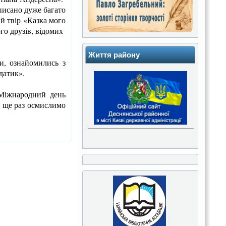
писано дуже багато
ий твір «Казка мого
го друзів, відомих
Життя району
и, ознайомились з
датик».
 Міжнародний день
і ще раз осмислимо