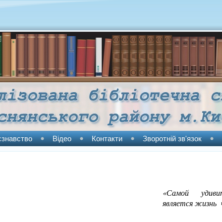
єзнавство
Відео
Контакти
Зворотній зв'язок
«Самой удивит
является жизнь 