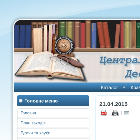
Каталог
Кра
Головне меню
21.04.2015
|
|
Головна
План заходів
Гуртки та клуби