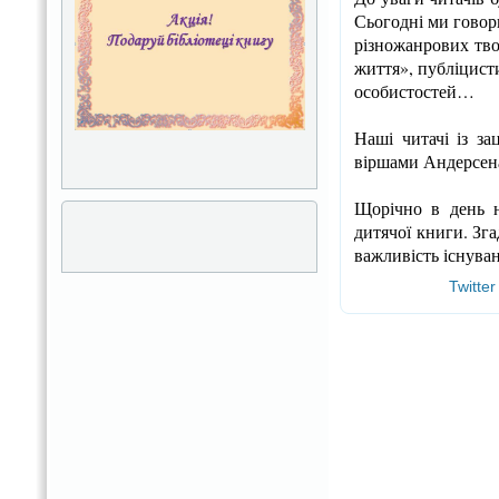
Сьогодні ми говор
різножанрових твор
життя», публіцист
особистостей…
Наші читачі із з
віршами Андерсена
Щорічно в день н
дитячої книги. Зг
важливість існува
Twitter