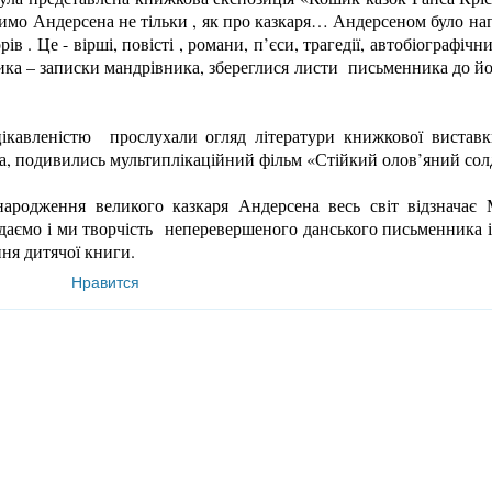
имо Андерсена не тільки , як про казкаря… Андерсеном було на
ів . Це - вірші, повісті , романи, п’єси, трагедії, автобіографічн
ика – записки мандрівника, збереглися листи письменника до йо
ацікавленістю прослухали огляд літератури книжкової виставк
, подивились мультиплікаційний фільм «Стійкий олов’яний сол
ародження великого казкаря Андерсена весь світ відзначає
адаємо і ми творчість неперевершеного данського письменника 
ння дитячої книги.
Нравится