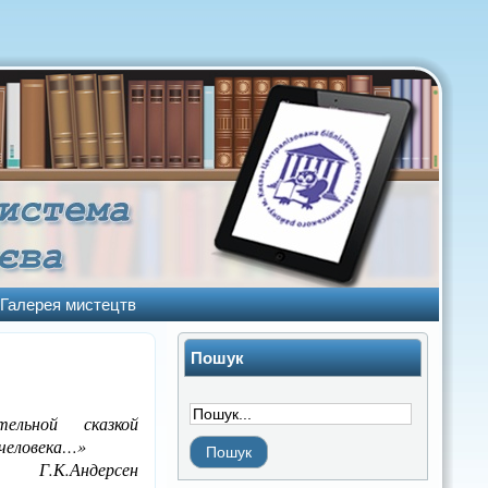
Галерея мистецтв
Пошук
ельной сказкой
человека…»
Г.К.Андерсен