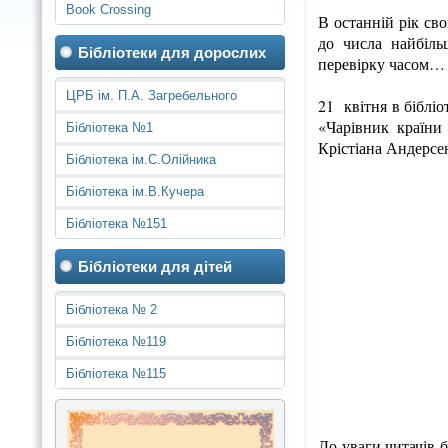
Book Crossing
В останній рік св
до числа найбіль
Бібліотеки для дорослих
перевірку часом…
ЦРБ ім. П.А. Загребельного
21 квітня в біблі
«Чарівник країни
Бібліотека №1
Крістіана Андерсе
Бібліотека ім.С.Олійника
Бібліотека ім.В.Кучера
Бібліотека №151
Бібліотеки для дітей
Бібліотека № 2
Бібліотека №119
Бібліотека №115
До уваги читачів 