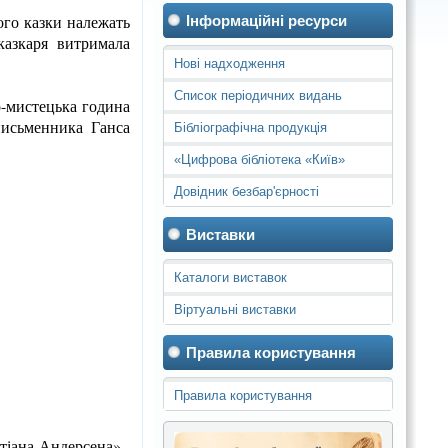
ого казки належать
Інформаційні ресурси
казкаря витримала
Нові надходження
Список періодичних видань
о-мистецька година
письменника Ганса
Бібліографічна продукція
«Цифрова бібліотека «Київ»
Довідник безбар'єрності
Виставки
Каталоги виставок
Віртуальні виставки
Правила користування
Правила користування
бібліотеками
стіана Андерсена».