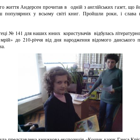
ого життя Андерсен прочитав в одній з англійських газет, що й
ш популярних у всьому світі книг. Пройшли роки, і слава 
отеці № 141 для наших юних користувачів відбулась літературн
 мрій» до 210-річчя від дня народження відомого данського 
на.
була представлена книжкова експозиція «Кошик казок Ганса Крі