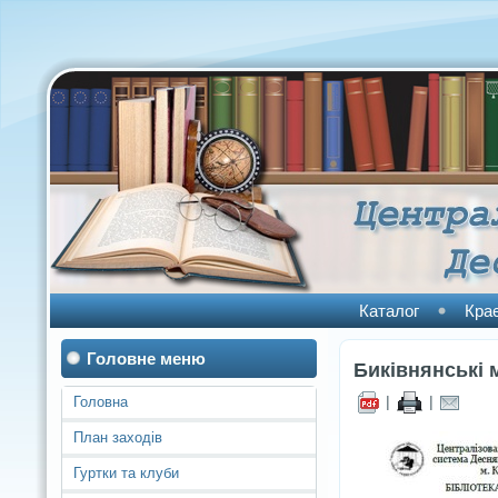
Каталог
Кра
Головне меню
Биківнянські 
|
|
Головна
План заходів
Гуртки та клуби