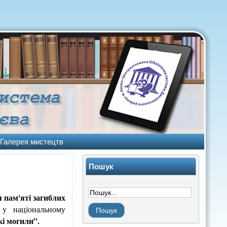
Галерея мистецтв
Пошук
 пам'яті загиблих
у національному
і могили”.