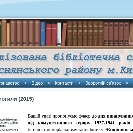
єзнавство
Відео
Контакти
Зворотній зв'язок
могили (2015)
до дня вшанування
Вашій увазі пропонуємо флаєр
від комуністичного терору 1937-1941 років
“Биківнянськ
історико-меморіальному заповіднику