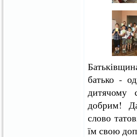
Батьківщина 
батько - о
дитячому 
добрим! Д
слово татов
їм свою до