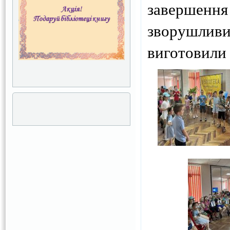
завершенн
зворушлив
виготовили 