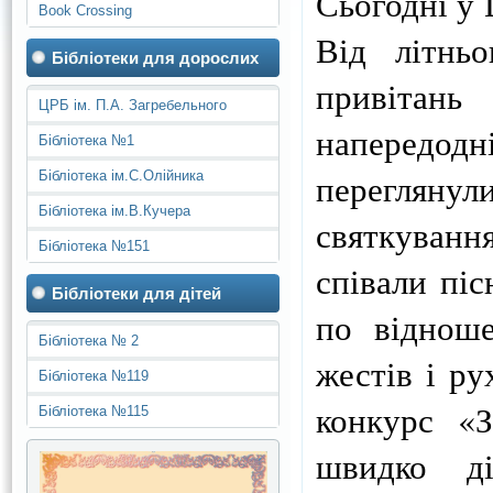
Сьогодні у 
Book Crossing
Від літнь
Бібліотеки для дорослих
привітан
ЦРБ ім. П.А. Загребельного
напередодні
Бібліотека №1
переглянули
Бібліотека ім.С.Олійника
Бібліотека ім.В.Кучера
святкуван
Бібліотека №151
співали піс
Бібліотеки для дітей
по відноше
Бібліотека № 2
жестів і ру
Бібліотека №119
конкурс «З
Бібліотека №115
швидко д