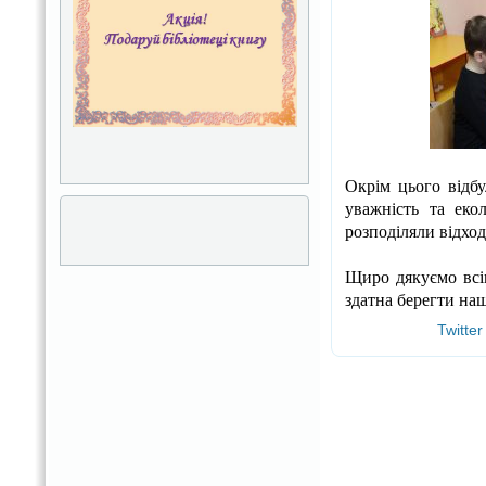
Окрім цього відб
уважність та еко
розподіляли відхо
Щиро дякуємо всім
здатна берегти наш
Twitter