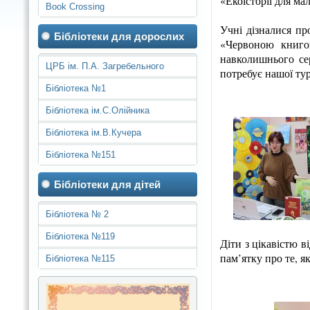
«Екоісторії для ма
Book Crossing
Учні дізналися пр
Бібліотеки для дорослих
«Червоною книго
навколишнього сер
ЦРБ ім. П.А. Загребельного
потребує нашої ту
Бібліотека №1
Бібліотека ім.С.Олійника
Бібліотека ім.В.Кучера
Бібліотека №151
Бібліотеки для дітей
Бібліотека № 2
Бібліотека №119
Діти з цікавістю в
пам’ятку про те, 
Бібліотека №115