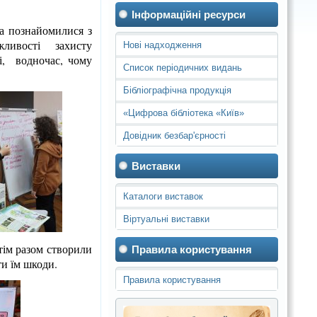
Інформаційні ресурси
та познайомилися з
жливості захисту
Нові надходження
 і, водночас, чому
Список періодичних видань
Бібліографічна продукція
«Цифрова бібліотека «Київ»
Довідник безбар'єрності
Виставки
Каталоги виставок
Віртуальні виставки
отім разом створили
Правила користування
ти їм шкоди.
Правила користування
бібліотеками