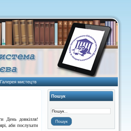
Галерея мистецтв
Пошук
ти День довкілля!
ярі, аби послухати