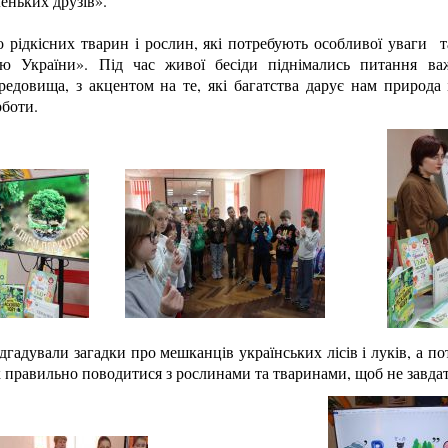
леньких друзів».
о рідкісних тварин і рослин, які потребують особливої уваги 
ю України». Під час живої бесіди піднімались питання ва
едовища, з акцентом на те, які багатства дарує нам природа
рботи.
ідгадували загадки про мешканців українських лісів і луків, а п
як правильно поводитися з рослинами та тваринами, щоб не завда