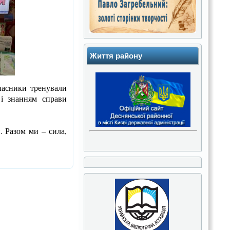
Життя району
часники тренували
 і знанням справи
. Разом ми – сила,