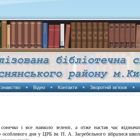
єзнавство
Відео
Контакти
Зворотній зв'язок
 сонечко і все навколо зеленіє, а отже настав час відзнача
 особливого дня у ЦРБ ім. П. А. Загребельного зібралися школ