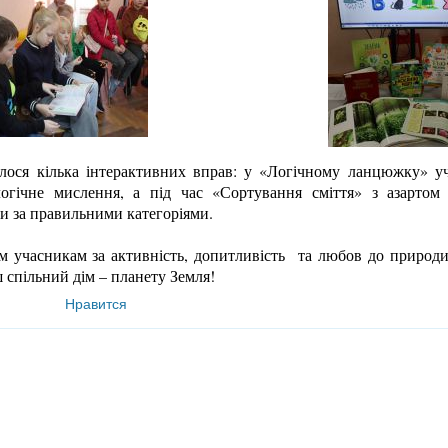
улося кілька інтерактивних вправ: у «Логічному ланцюжку» у
логічне мислення, а під час «Сортування сміття» з азартом
ди за правильними категоріями.
 учасникам за активність, допитливість та любов до природи
 спільний дім – планету Земля!
Нравится