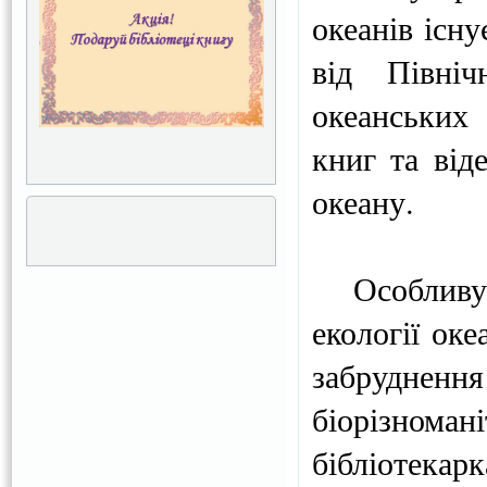
океанів існу
від Півні
океанських
книг та від
океану.
Особливу у
екології оке
забрудненн
біорізнома
бібліотека