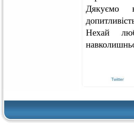
Дякуємо 
допитливіст
Нехай лю
навколишньог
Twitter