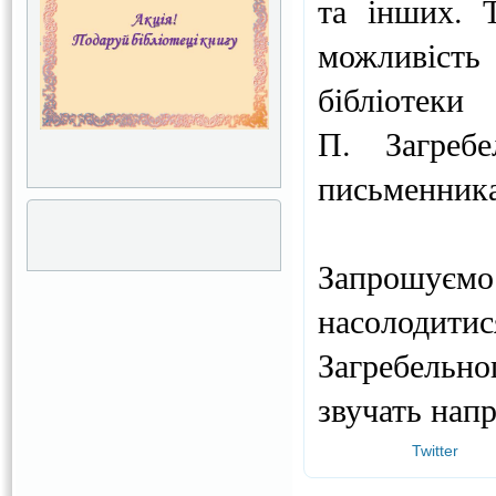
та інших. 
можливість
бібліотеки
П. Загребе
письменника
Запрошуємо 
насолодити
Загребельн
звучать нап
Twitter