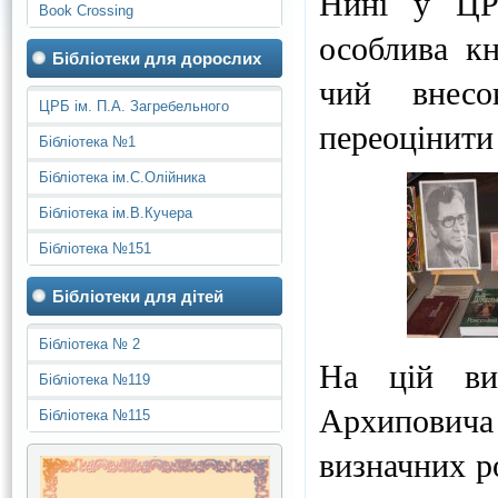
Нині у ЦРБ
Book Crossing
особлива кн
Бібліотеки для дорослих
чий внесо
ЦРБ ім. П.А. Загребельного
переоцінити
Бібліотека №1
Бібліотека ім.С.Олійника
Бібліотека ім.В.Кучера
Бібліотека №151
Бібліотеки для дітей
Бібліотека № 2
На цій вис
Бібліотека №119
Архиповича 
Бібліотека №115
визначних р