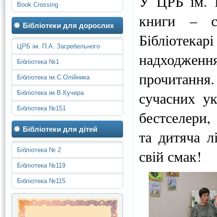
У ЦРБ ім. П
Book Crossing
книги – с
Бібліотеки для дорослих
Бібліотека
ЦРБ ім. П.А. Загребельного
надходження
Бібліотека №1
прочитання
Бібліотека ім.С.Олійника
сучасних ук
Бібліотека ім.В.Кучера
Бібліотека №151
бестселери,
Бібліотеки для дітей
та дитяча 
Бібліотека № 2
свій смак!
Бібліотека №119
Бібліотека №115