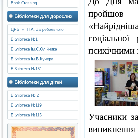
До Дня мат
Book Crossing
пройшов ц
Бібліотеки для дорослих
«Найрідні
ЦРБ ім. П.А. Загребельного
соціальної 
Бібліотека №1
психічними
Бібліотека ім.С.Олійника
Бібліотека ім.В.Кучера
Бібліотека №151
Бібліотеки для дітей
Бібліотека № 2
Бібліотека №119
Учасники за
Бібліотека №115
виникнення