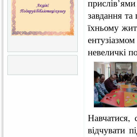
прислів’ям
завдання та
їхньому житт
ентузіазмом
невеличкі п
Навчатися, 
відчувати п