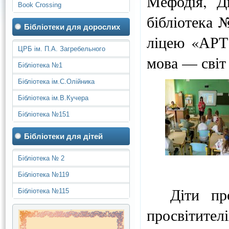
Мефодія, Д
Book Crossing
бібліотека 
Бібліотеки для дорослих
ліцею «АРТ
ЦРБ ім. П.А. Загребельного
мова — світ
Бібліотека №1
Бібліотека ім.С.Олійника
Бібліотека ім.В.Кучера
Бібліотека №151
Бібліотеки для дітей
Бібліотека № 2
Бібліотека №119
Діти прос
Бібліотека №115
просвітител