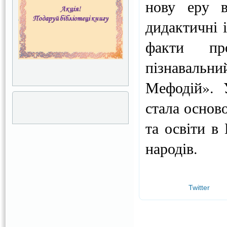
нову еру в
дидактичні і
факти про
пізнаваль
Мефодій». 
стала основ
та освіти в 
народів.
Twitter