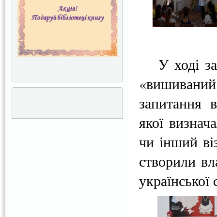
У ході захо
«вишиваний
запитання в
якої визнач
чи інший ві
створили вл
української