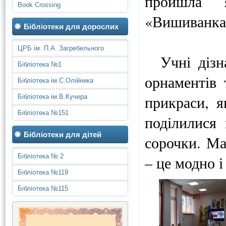
пройшла я
Book Crossing
«Вишиванка 
Бібліотеки для дорослих
ЦРБ ім. П.А. Загребельного
Учні дізна
Бібліотека №1
орнаментів 
Бібліотека ім.С.Олійника
прикраси, я
Бібліотека ім.В.Кучера
Бібліотека №151
поділилися
Бібліотеки для дітей
сорочки. Ма
Бібліотека № 2
– це модно і
Бібліотека №119
Бібліотека №115