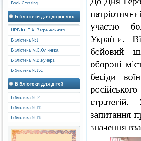
До Дня Геро
Book Crossing
патріотичн
Бібліотеки для дорослих
участю бой
ЦРБ ім. П.А. Загребельного
України. В
Бібліотека №1
бойовий шл
Бібліотека ім.С.Олійника
обороні міс
Бібліотека ім.В.Кучера
Бібліотека №151
бесіди вої
Бібліотеки для дітей
російського
Бібліотека № 2
стратегій.
Бібліотека №119
запитання пр
Бібліотека №115
значення вз