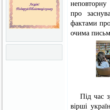
неповторну 
про заснув
фактами про
очима письме
Під час зус
вірші україн