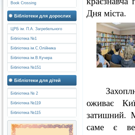
краєзнавча 
Book Crossing
Дня міста.
Бібліотеки для дорослих
ЦРБ ім. П.А. Загребельного
Бібліотека №1
Бібліотека ім.С.Олійника
Бібліотека ім.В.Кучера
Бібліотека №151
Бібліотеки для дітей
Захоплююч
Бібліотека № 2
оживає Ки
Бібліотека №119
затишний. М
Бібліотека №115
саме є ве