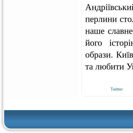
Андріївськ
перлини сто
наше славне
його істор
образи. Київ
та любити У
Twitter