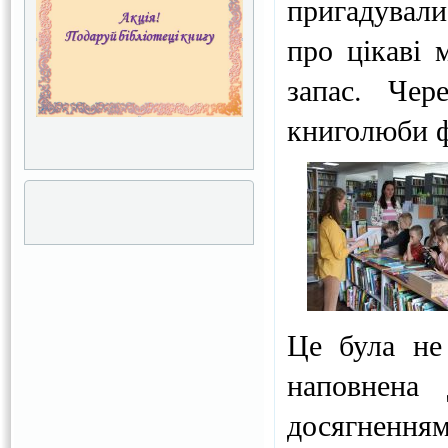
пригадували
про цікаві 
запас. Чер
книголюби ф
Це була не
наповнена 
досягненням