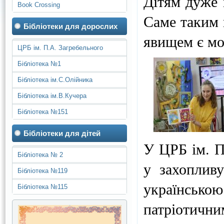
Дітям дуже 
Book Crossing
Саме таким 
Бібліотеки для дорослих
явищем є мо
ЦРБ ім. П.А. Загребельного
Бібліотека №1
Бібліотека ім.С.Олійника
Бібліотека ім.В.Кучера
Бібліотека №151
Бібліотеки для дітей
У ЦРБ ім. П
Бібліотека № 2
у захоплив
Бібліотека №119
українськ
Бібліотека №115
патріотичн