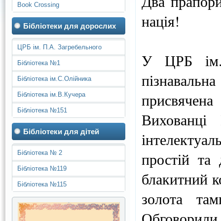
Два прапори
Book Crossing
нація!
Бібліотеки для дорослих
ЦРБ ім. П.А. Загребельного
У ЦРБ ім.
Бібліотека №1
пізнавальн
Бібліотека ім.С.Олійника
присвячен
Бібліотека ім.В.Кучера
Бібліотека №151
Вихованці 
Бібліотеки для дітей
інтелектуа
Бібліотека № 2
простій та 
Бібліотека №119
блакитний ко
Бібліотека №115
золота та
Обговори