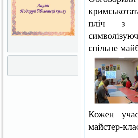
кримськота
пліч з у
символізую
спільне май
Кожен учас
майстер-кл