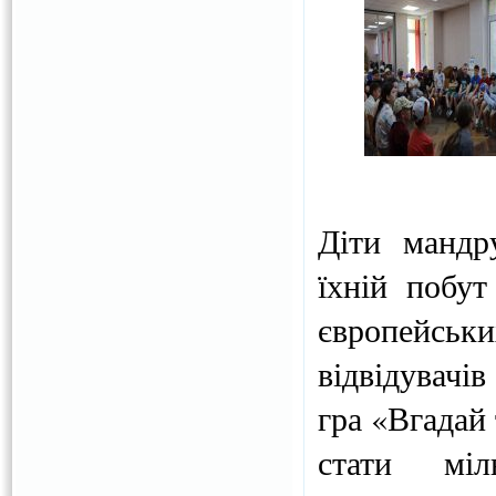
Діти мандр
їхній побут
європейськ
відвідувачі
гра «Вгадай 
стати міл