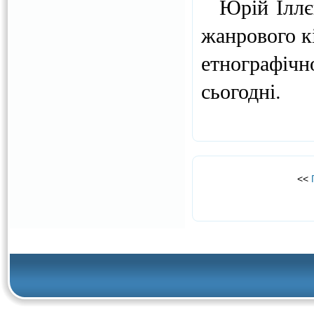
Юрій Іллєнк
жанрового кі
етнографічн
сьогодні.
<<