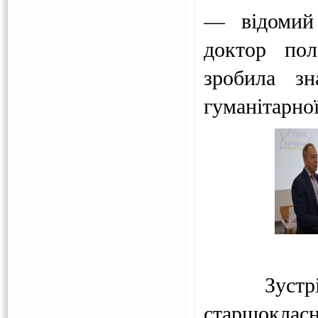
— відомий 
доктор пол
зробила зн
гуманітарної
Зустріч в
старшоклас