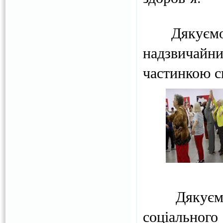
Дякуємо Ал
надзвичайни
частинкою с
Дякуємо з
соціального