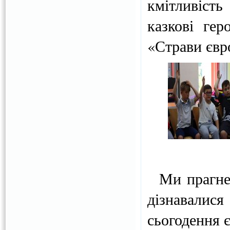
кмітливіст
казкові гер
«Страви євр
Ми прагнем
дізнавалис
сьогодення 