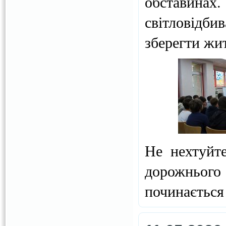
обставинах.
світловідб
зберегти жи
Не нехтуйт
дорожнього
починається 