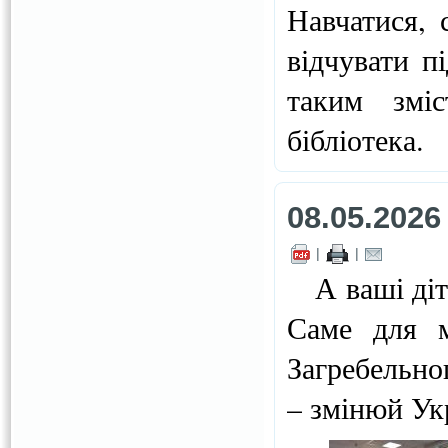
Навчатися, 
відчувати п
таким змі
бібліотека.
08.05.2026
|
|
А ваші діти
Саме для м
Загребельно
– змінюй Ук