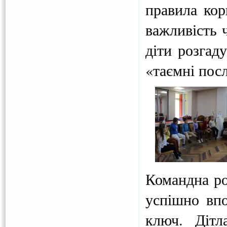
правила кор
важливість 
діти розгад
«таємні пос
Командна ро
успішно впо
ключ. Дітл