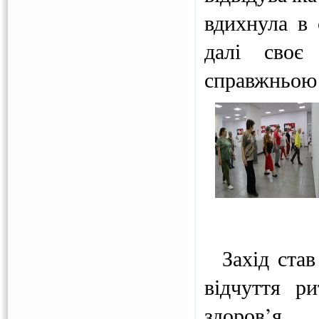
вдихнула в 
далі своє
справжньою
Захід став 
відчуття р
здоров’я.