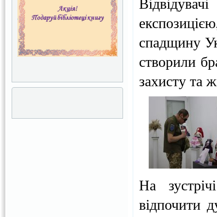
Відвідувач
експозицією
спадщину Ук
створили бр
захисту та ж
На зустріч
відпочити 