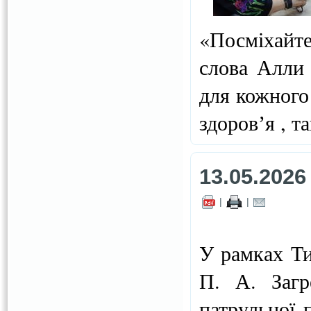
«Посміхайтес
слова Алли
для кожного
здоровʼя , т
13.05.2026
|
|
У рамках Ти
П. А. Загр
патрульної 