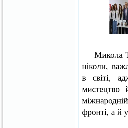
Микола Том
ніколи, важ
в світі, а
мистецтво 
міжнародні
фронті, а й 