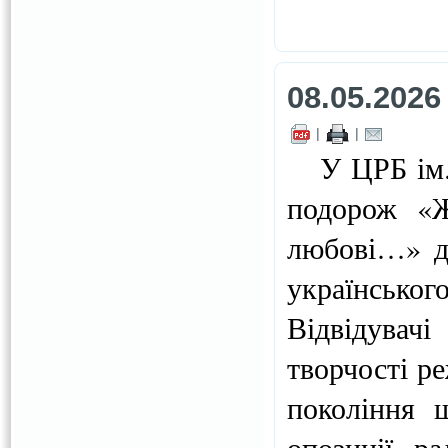
08.05.2026
|
|
У ЦРБ ім. П
подорож «Ж
любові…» до
українсько
Відвідувач
творчості р
покоління 
опозиції р