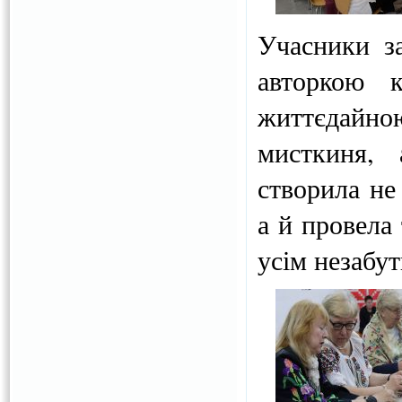
Учасники з
авторкою к
життєдайно
мисткиня,
створила не
а й провела
усім незабут