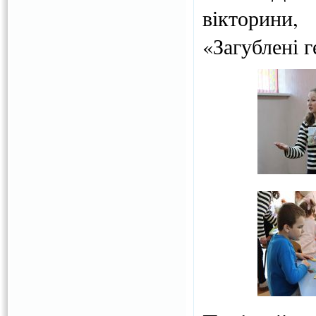
вікторини,
«Загублені г