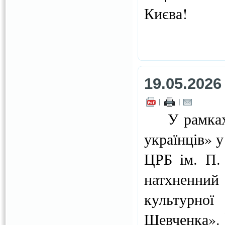
Києва!
19.05.2026
|
|
У рамках п
українців» у
ЦРБ ім. П. 
натхненни
культурно
Шевченка». 