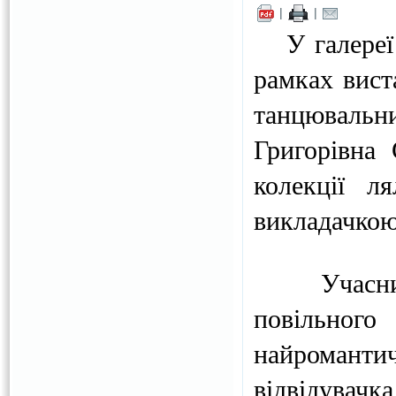
|
|
У галереї м
рамках вист
танцювальн
Григорівна 
колекції л
викладачкою
Учасниці 
повільного
найроман
відвідувачк