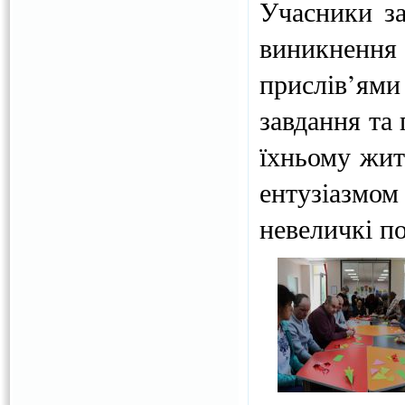
Учасники за
виникнення
прислів’ям
завдання та
їхньому житт
ентузіазмом
невеличкі п