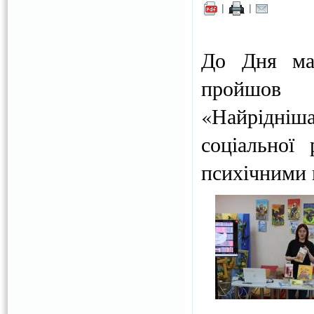
|
|
До Дня мат
пройшов ц
«Найрідні
соціальної 
психічними