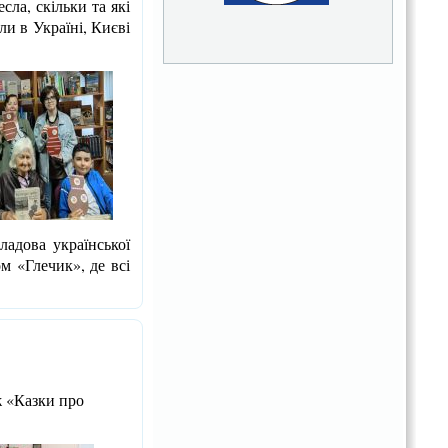
ла, скільки та які
и в Україні, Києві
ладова української
м «Глечик», де всі
ж «Казки про