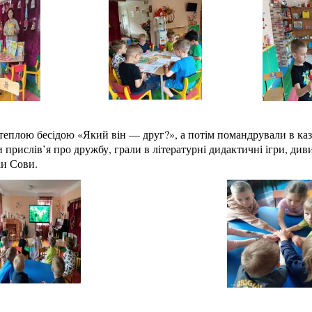
еплою бесідою «Який він — друг?», а потім помандрували в каз
 прислів’я про дружбу, грали в літературні дидактичні ігри, ди
ки Сови.