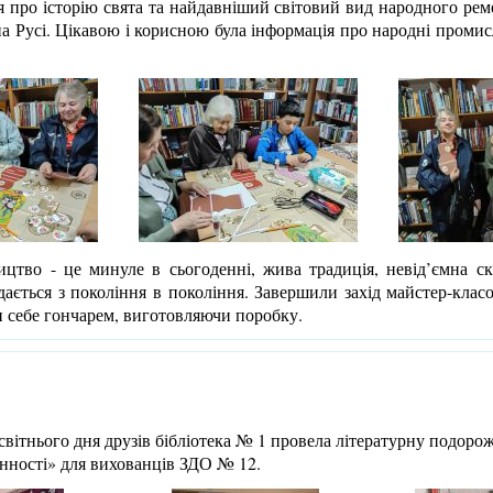
я про історію свята та найдавніший світовий вид народного ремес
на Русі. Цікавою і корисною була інформація про народні промисл
ицтво - це минуле в сьогоденні, жива традиція, невід’ємна ск
дається з покоління в покоління. Завершили захід майстер-класо
и себе гончарем, виготовляючи поробку.
вітнього дня друзів бібліотека № 1 провела літературну подоро
інності» для вихованців ЗДО № 12.