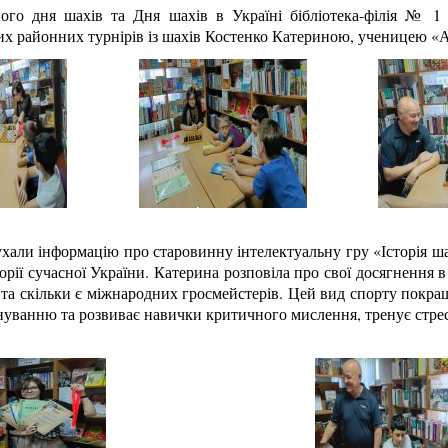
дня шахів та Дня шахів в Україні бібліотека-філія № 1 п
х районних турнірів із шахів Костенко Катериною, ученицею «
ли інформацію про старовинну інтелектуальну гру «Історія ша
орії сучасної України. Катерина розповіла про свої досягнення в 
 та скільки є міжнародних гросмейстерів. Цей вид спорту покращ
нуванню та розвиває навички критичного мислення, тренує стрес