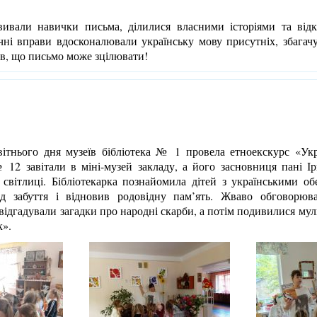
али навички письма, ділилися власними історіями та відкр
чні вправи вдосконалювали українську мову присутніх, збага
ув, що письмо може зцілювати!
ітнього дня музеїв бібліотека № 1 провела етноекскурс «Укр
12 завітали в міні-музей закладу, а його засновниця пані Ір
 світлиці. Бібліотекарка познайомила дітей з українськими об
ід забуття і відновив родовідну пам’ять. Жваво обговорюв
 відгадували загадки про народні скарби, а потім подивилися му
».