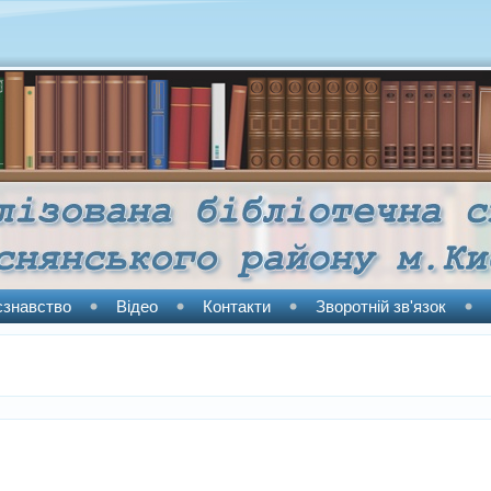
єзнавство
Відео
Контакти
Зворотній зв'язок