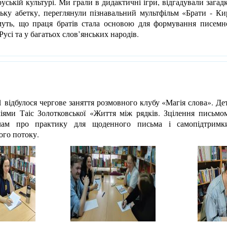
уській культурі. Ми грали в дидактичні ігри, відгадували загадк
ьку абетку, переглянули пізнавальний мультфільм «Брати - К
муть, що праця братів стала основою для формування писемнос
 Русі та у багатьох слов’янських народів.
відбулося чергове заняття розмовного клубу «Магія слова». Де
іями Таіс Золотковської «Життя між рядків. Зцілення письмо
ачам про практику для щоденного письма і самопідтримк
ого потоку.