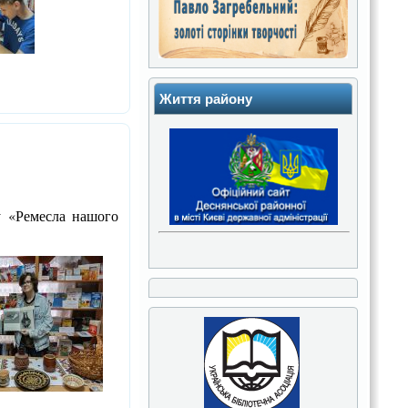
Життя району
у «Ремесла нашого