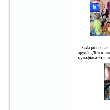
Захід розпочали т
дружба. Діти вчили
мультфільм тітонь