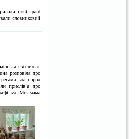
ивали нові грані
чували словниковий
аїнська світлиця».
ина розповіла про
ерегами, які народ
али прислів’я про
льтфільм «Моя мама