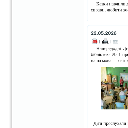
Казки навчили ді
справи, любити ж
22.05.2026
|
|
Напередодні Дня 
бібліотека № 1 п
наша мова — світ 
Діти прослухали і