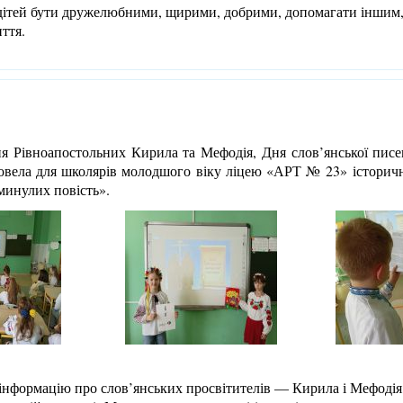
тей бути дружелюбними, щирими, добрими, допомагати іншим,
иття.
Рівноапостольних Кирила та Мефодія, Дня слов’янської писем
ровела для школярів молодшого віку ліцею «АРТ № 23» історич
минулих повість».
нформацію про слов’янських просвітителів — Кирила і Мефодія,