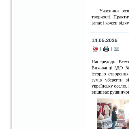
Учасники розвив
творчості. Практи
запас і кожен відч
14.05.2026
|
|
Напередодні Всесв
Вихованці ЗДО № 
історію створення
зумів уберегти в
українську оселю,
вишиває рушничок