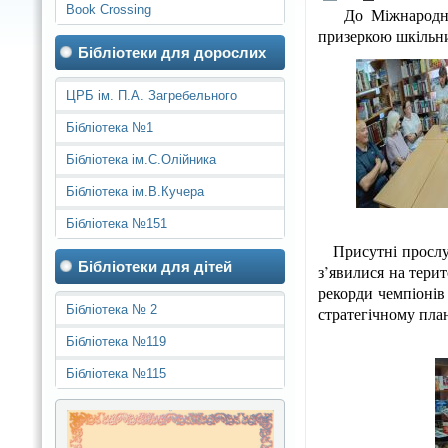
Book Crossing
До Міжнародного 
призеркою шкільни
Бібліотеки для дорослих
ЦРБ ім. П.А. Загребельного
Бібліотека №1
Бібліотека ім.С.Олійника
Бібліотека ім.В.Кучера
Бібліотека №151
Присутні прослуха
Бібліотеки для дітей
з’явилися на терит
рекорди чемпіонів
Бібліотека № 2
стратегічному пла
Бібліотека №119
Бібліотека №115