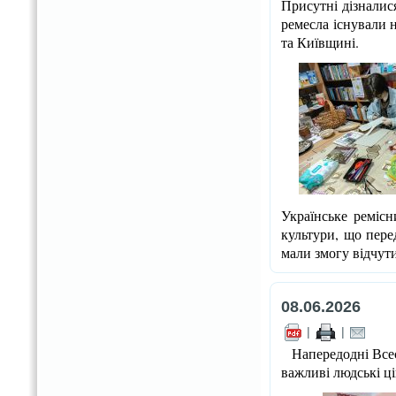
Присутні дізналис
ремесла існували 
та Київщині.
Українське ремісн
культури, що пере
мали змогу відчут
08.06.2026
|
|
Напередодні Всес
важливі людські ц