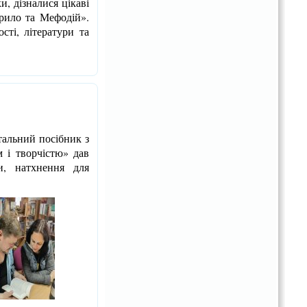
и, дізналися цікаві
ирило та Мефодій».
ті, літератури та
тальний посібник з
м і творчістю» дав
и, натхнення для