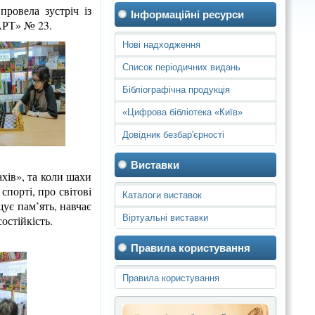
ровела зустріч із
Інформаційні ресурси
АРТ» № 23.
Нові надходження
Список періодичних видань
Бібліографічна продукція
«Цифрова бібліотека «Київ»
Довідник безбар'єрності
Виставки
хів», та коли шахи
спорті, про світові
Каталоги виставок
ує пам’ять, навчає
Віртуальні виставки
остійкість.
Правила користування
Правила користування
бібліотеками