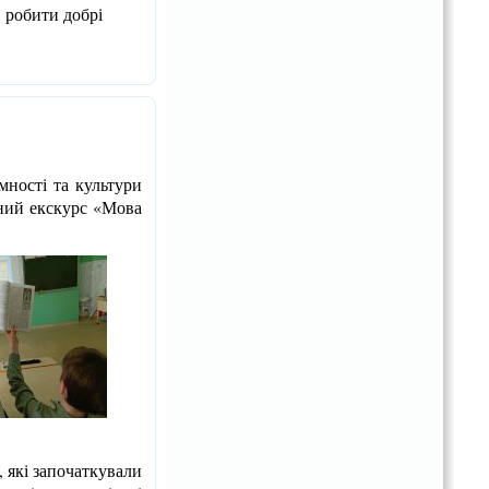
 робити добрі
ності та культури
ний екскурс «Мова
 які започаткували