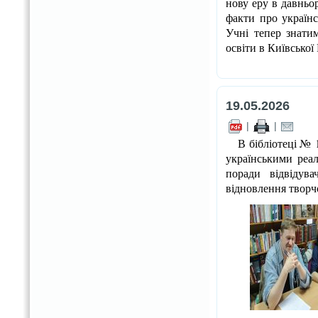
нову еру в давньор
факти про українс
Учні тепер знати
освіти в Київської
19.05.2026
|
|
В бібліотеці № 1 
українськими реал
поради відвідув
відновлення творч