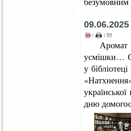
безумовним 
09.06.2025
|
|
Аромат дом
усмішки… Са
у бібліотеці
«Натхнення
української
дню домогос