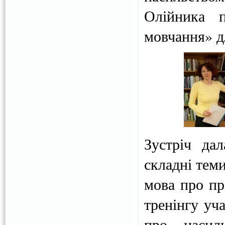
Олійника п
мовчання» д
Зустріч да
складні тем
мова про пра
тренінгу уч
про насиль