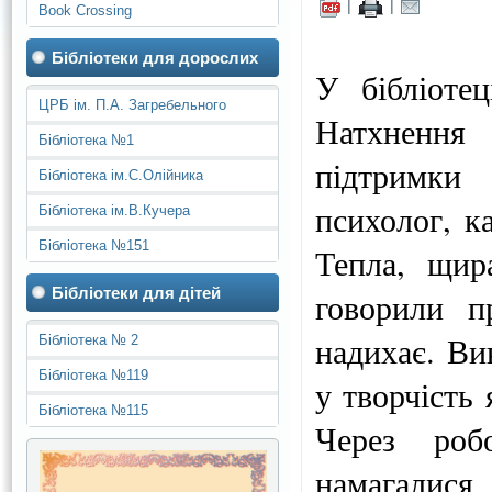
|
|
Book Crossing
Бібліотеки для дорослих
У бібліоте
ЦРБ ім. П.А. Загребельного
Натхнення
Бібліотека №1
підтримки
Бібліотека ім.С.Олійника
психолог, к
Бібліотека ім.В.Кучера
Бібліотека №151
Тепла, щир
Бібліотеки для дітей
говорили п
надихає. Ви
Бібліотека № 2
Бібліотека №119
у творчість
Бібліотека №115
Через роб
намагалися