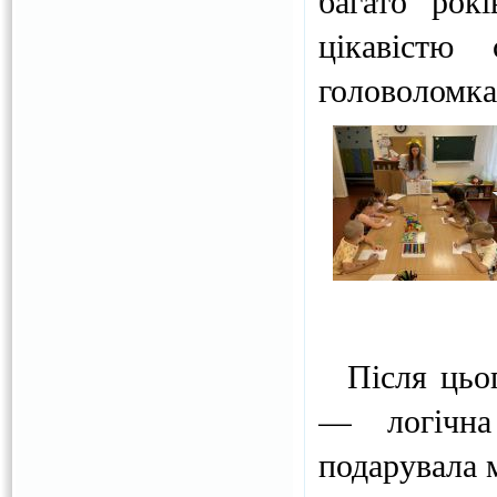
багато рок
цікавістю
головоломка 
Після цього
— логічна
подарувала м