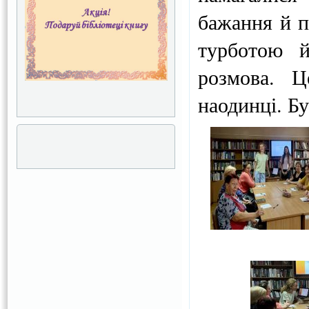
бажання й п
турботою й
розмова. Ц
наодинці. Бу