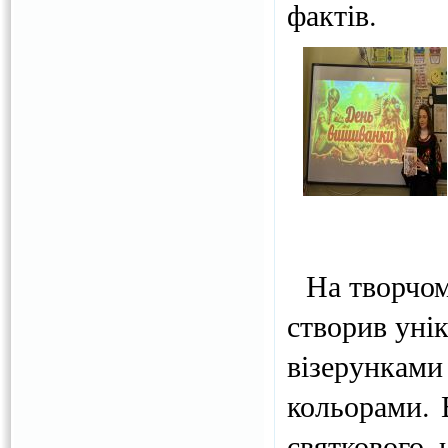
фактів.
На творчому
створив уні
візерунка
кольорами. 
святкового 