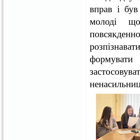
вправ і був
молоді що
повсякден
розпізнава
формувати 
застосов
ненасильниц