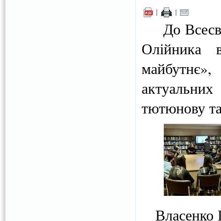
|
|
До Всесвітн
Олійника в
майбутнє»,
актуальни
тютюнову та
Власенко Ін