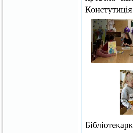
Констутиція
Бібліотекар