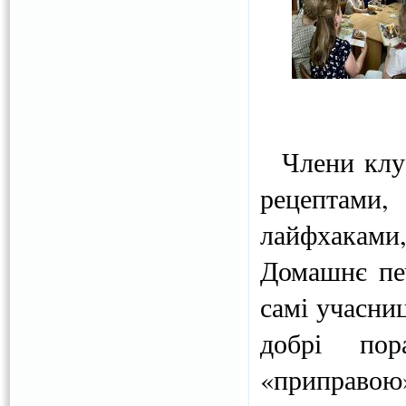
Члени клуб
рецептами,
лайфхакам
Домашнє печ
самі учасни
добрі по
«приправою»