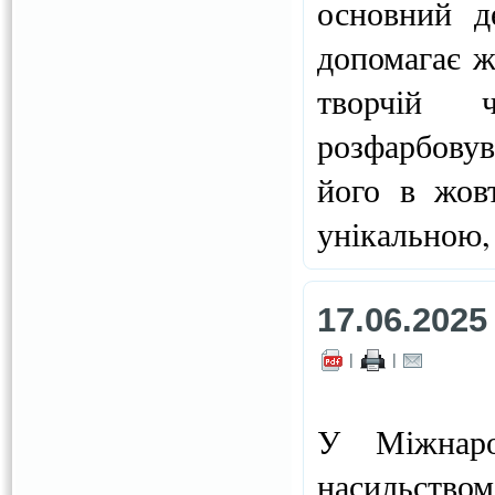
основний д
допомагає жи
творчій ч
розфарбовув
його в жов
унікальною,
17.06.2025
|
|
У Міжнаро
насильство