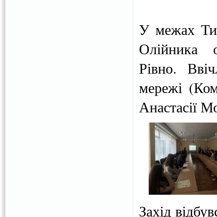
У межах Тиж
Олійника о
Рівно. Вві
мережі (Ком
Анастасії М
Захід відбув