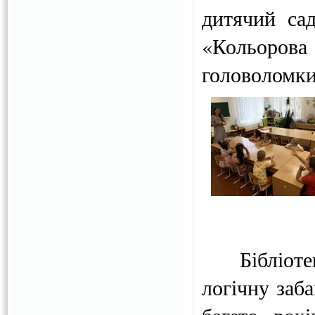
дитячий сад
«Кольоро
головоломки
Бібліотека
логічну заб