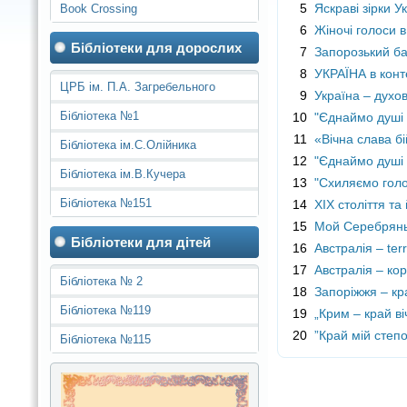
5
Яскраві зірки Ук
Book Crossing
6
Жіночі голоси в
Бібліотеки для дорослих
7
Запорозький ба
8
УКРАЇНА в конте
ЦРБ ім. П.А. Загребельного
9
Україна – духо
Бібліотека №1
10
"Єднаймо душі 
11
«Вічна слава бі
Бібліотека ім.С.Олійника
12
"Єднаймо душі
Бібліотека ім.В.Кучера
13
"Схиляємо голо
Бібліотека №151
14
ХІХ століття та
15
Мой Серебряны
Бібліотеки для дітей
16
Австралія – terr
17
Австралія – кор
Бібліотека № 2
18
Запоріжжя – кра
Бібліотека №119
19
„Крим – край ві
20
”Край мій степ
Бібліотека №115