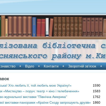
єзнавство
Відео
Контакти
Зворотній зв'язок
авок
ська! Хто любить її, той любить мою Україну!»
1590
ки «Мистецтво – поруч: театр + кіно і телебачення»
1583
во-журнальної виставки "Північна Америка"
1762
вої виставки-панорами «Країни Сходу запрошують друзів»
1860