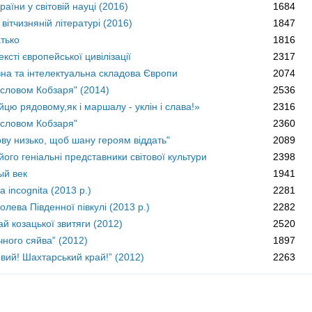
раїни у світовій науці (2016)
1684
 вітчизняній літературі (2016)
1847
тько
1816
ксті європейської цивілізації
2317
вна та інтелектуальна складова Європи
2074
словом Кобзаря" (2014)
2536
йцю рядовому,як і маршалу - уклін і слава!»
2316
 словом Кобзаря"
2360
ву низько, щоб шану героям віддать"
2089
 його геніальні представники світової культури
2398
й век
1941
a incognita (2013 р.)
2281
олева Південної півкулі (2013 р.)
2282
й козацької звитяги (2012)
2520
чного сяйва” (2012)
1897
овий! Шахтарський край!” (2012)
2263