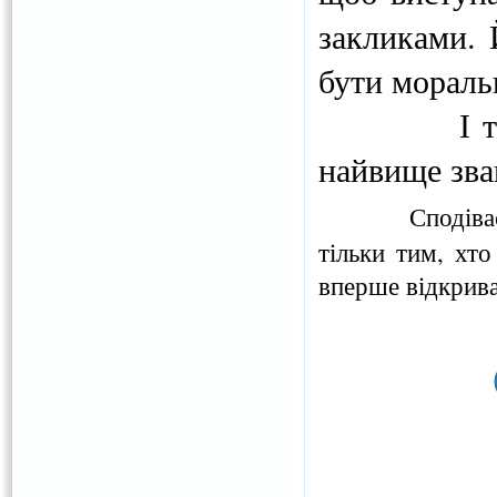
закликами. 
бути мораль
І то
найвище зва
Сподіва
тільки тим, хто
вперше відкрива