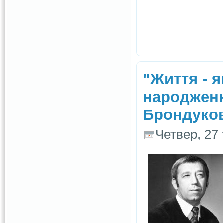
"Життя - я
народженн
Брондуко
Четвер, 27 