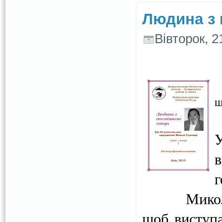
Людина з 
Вівторок, 2
ш
У
в
г
Микола Дан
щоб виступа