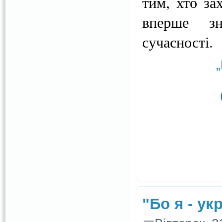
тим, хто за
вперше зн
сучасності.
"Бо я - ук