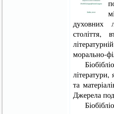
п
м
духовних 
століття, 
літературні
морально-фі
Біобібл
літератури,
та матеріал
Джерела пода
Біобіблі