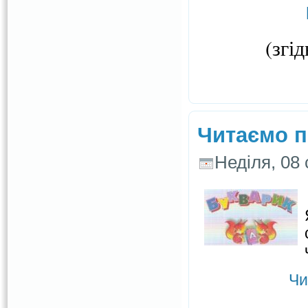
(згі
Читаємо по
Неділя, 08 
Чи