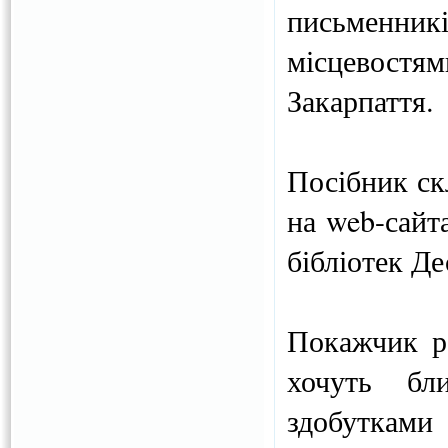
письменник
місцевост
Закарпаття.
Посібник ск
на web-сайта
бібліотек Д
Покажчик ро
хочуть бл
здобутками 