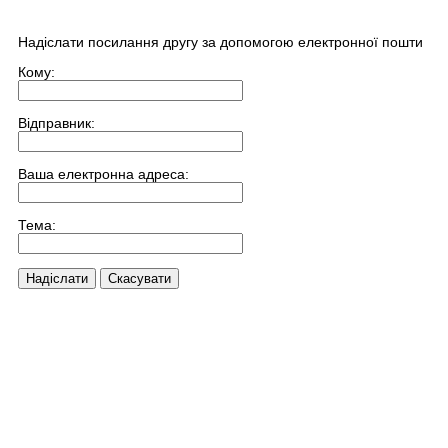
Надіслати посилання другу за допомогою електронної пошти
Кому:
Відправник:
Ваша електронна адреса:
Тема:
Надіслати
Скасувати