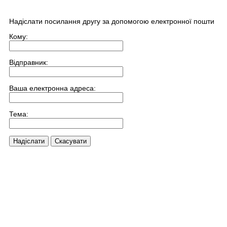
Надіслати посилання другу за допомогою електронної пошти
Кому:
Відправник:
Ваша електронна адреса:
Тема:
Надіслати
Скасувати