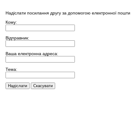
Надіслати посилання другу за допомогою електронної пошти
Кому:
Відправник:
Ваша електронна адреса:
Тема:
Надіслати
Скасувати