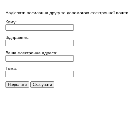
Надіслати посилання другу за допомогою електронної пошти
Кому:
Відправник:
Ваша електронна адреса:
Тема:
Надіслати
Скасувати