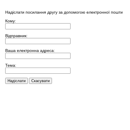
Надіслати посилання другу за допомогою електронної пошти
Кому:
Відправник:
Ваша електронна адреса:
Тема:
Надіслати
Скасувати