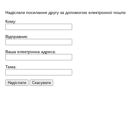
Надіслати посилання другу за допомогою електронної пошти
Кому:
Відправник:
Ваша електронна адреса:
Тема:
Надіслати
Скасувати