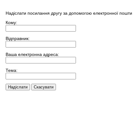
Надіслати посилання другу за допомогою електронної пошти
Кому:
Відправник:
Ваша електронна адреса:
Тема:
Надіслати
Скасувати