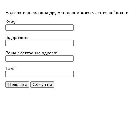
Надіслати посилання другу за допомогою електронної пошти
Кому:
Відправник:
Ваша електронна адреса:
Тема:
Надіслати
Скасувати