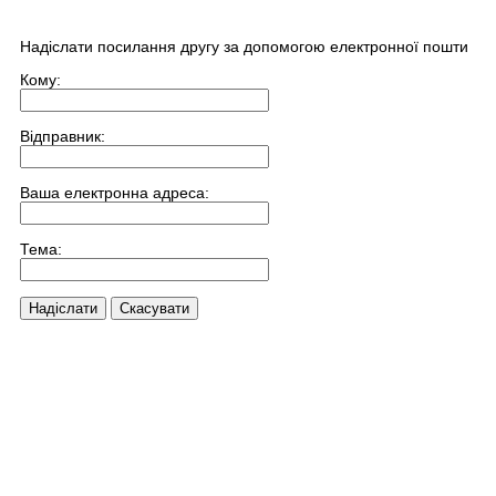
Надіслати посилання другу за допомогою електронної пошти
Кому:
Відправник:
Ваша електронна адреса:
Тема:
Надіслати
Скасувати