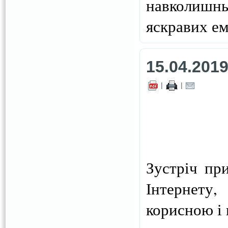
навколишн
яскравих ем
15.04.201
|
|
Зустріч пр
Інтернету,
корисною і 