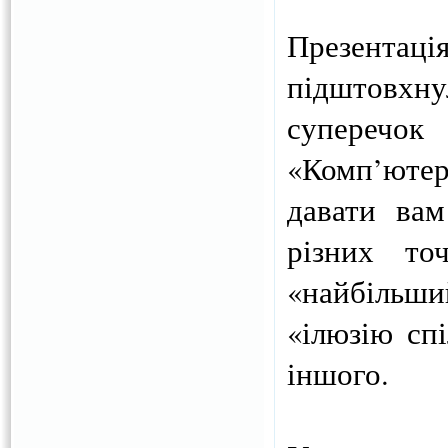
Презентаці
підштовхн
суперечок
«Комп’юте
давати вам
різних то
«найбільший
«ілюзію спі
іншого.