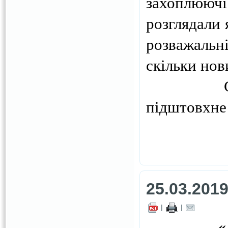
захоплююч
розглядали 
розважальн
скільки нов
Сподіває
підштовхне 
25.03.201
|
|
«