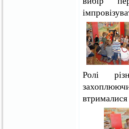
вибір пе
імпровізува
Ролі різ
захоплюю
втрималися 