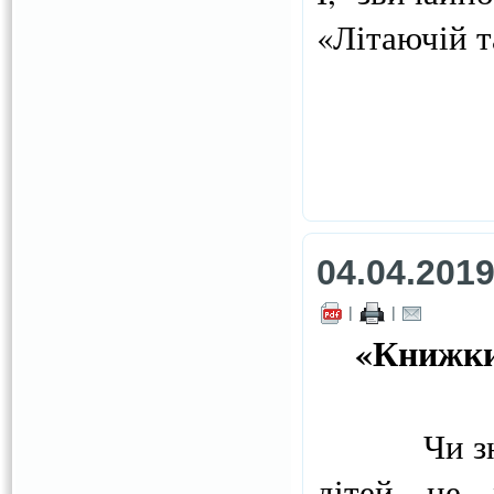
«Літаючій т
04.04.201
|
|
«Книжки
Чи з
дітей не