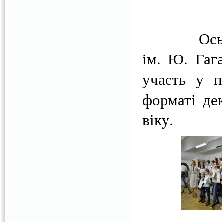
Ось і цьо
ім. Ю. Гаг
участь у п
форматі де
віку.