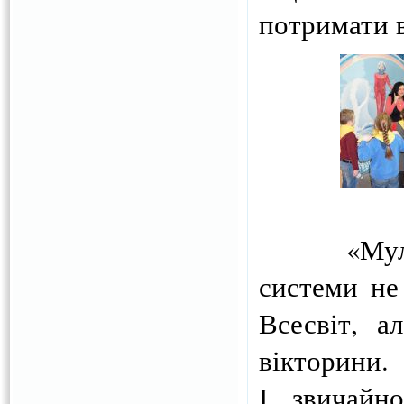
потримати 
«Мульти 
системи не
Всесвіт, а
вікторини.
І, звичайн