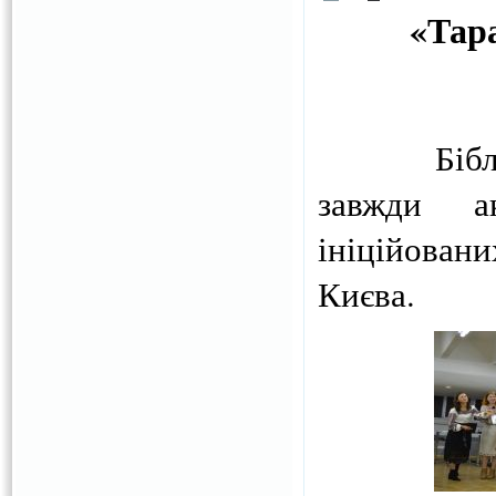
«Тар
Бібліотек
завжди а
ініційован
Києва.