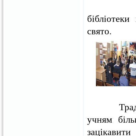
День ко
бібліотеки
свято.
Традиційн
учням біль
зацікавити