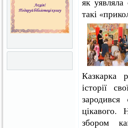
як уявляла
такі «прико
Казкарка р
історії св
зародився
цікавого. 
збором ка