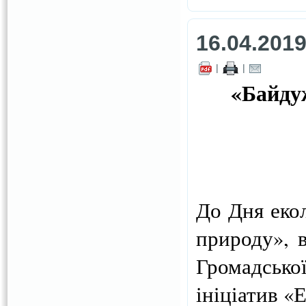
16.04.201
|
|
«Байдуж
До Дня екол
природу», в
Громадськ
ініціатив «