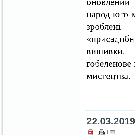
оновлений
народного м
зроблені
«присадиб
вишивки. 
гобеленове 
мистецтва.
22.03.201
|
|