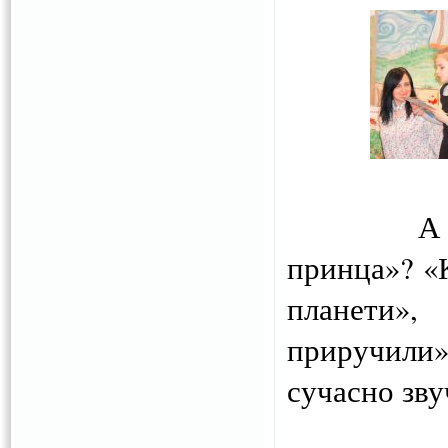
А ви пам
принца»? «
планети»
приручили»
сучасно зву