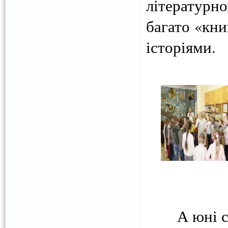
літературн
багато «кни
історіями.
А юні само