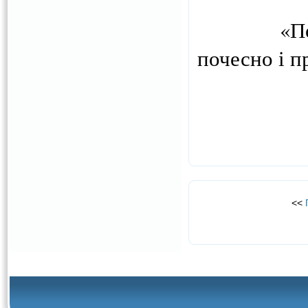
«Подяка» 
почесно і п
<<