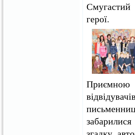
Смугастий
герої.
Приємною 
відвідува
письменн
забарилися
згадку, авто