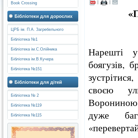
|
|
Book Crossing
«П
Бібліотеки для дорослих
ЦРБ ім. П.А. Загребельного
Бібліотека №1
Нарешті у
Бібліотека ім.С.Олійника
Бібліотека ім.В.Кучера
боягузів, б
Бібліотека №151
зустрітися,
Бібліотеки для дітей
своєю ул
Бібліотека № 2
Ворониною.
Бібліотека №119
дуже баг
Бібліотека №115
«переверта