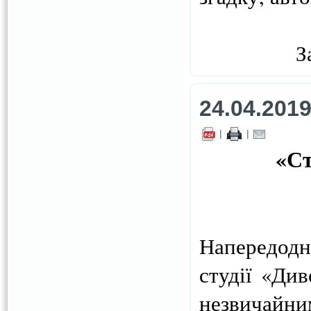
З
24.04.201
|
|
«Ст
Напередодн
студії «Ди
незвичайни