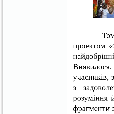
Тому черг
проектом «
найдобріш
Виявилося
учасників, 
з задовол
розуміння 
фрагменти з