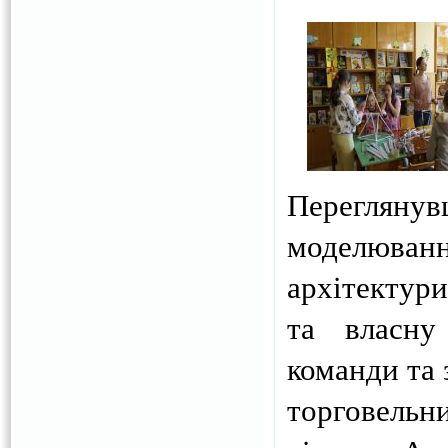
Переглянув
моделюва
архітектур
та власну
команди та 
торговельн