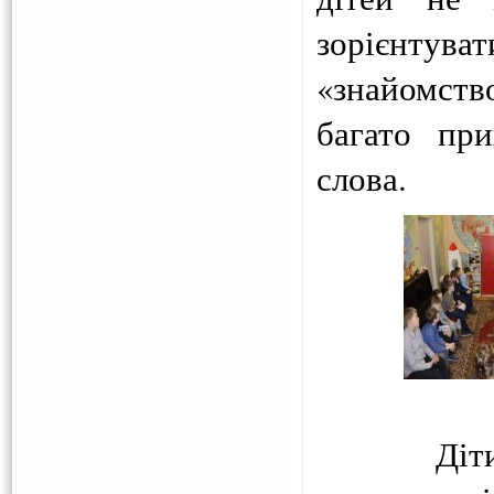
зорієнтува
«знайомст
багато пр
слова.
Діти з за