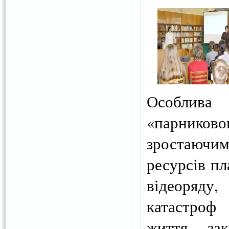
Особлива
«парников
зростаючи
ресурсів п
відеоряду,
катастроф 
життя, за