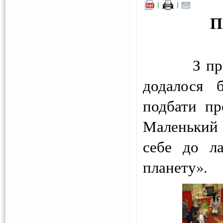
|
|
П
З п
додалося б
подбати пр
Маленький 
себе до 
планету».