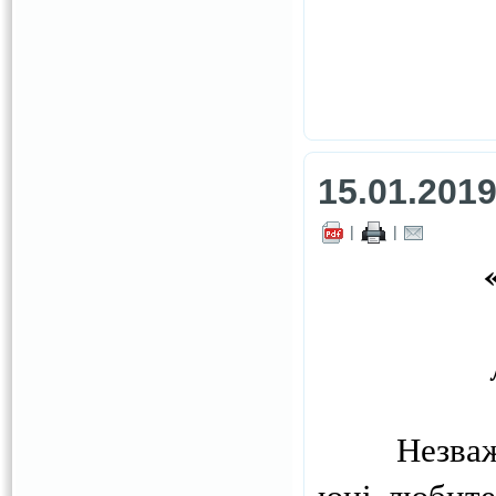
15.01.201
|
|
Незважаючи
юні любите