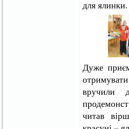
для ялинки.
Дуже приєм
отримувати
вручили ді
продемонстр
читав вірш
красуні – я