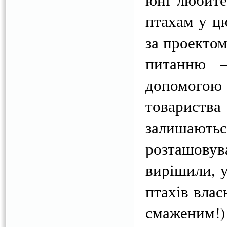
птахам у ц
за проектом
питанню –
допомогою 
товариства 
залишаютьс
розташовува
вирішили, у
птахів влас
смаженим!