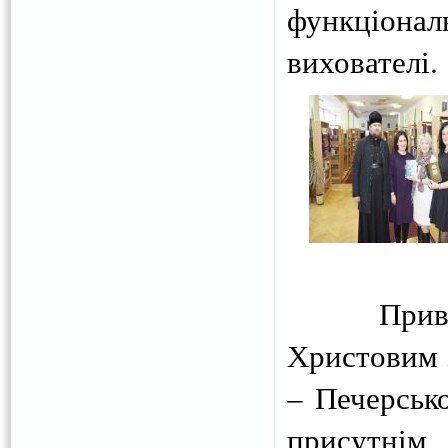
функціон
вихователі.
Прив
Христовим 
– Печерсько
присутнім