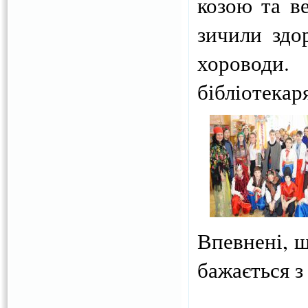
козою та в
зичили здо
хороводи
бібліотекар
Впевнені, щ
бажається з