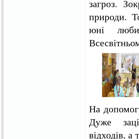
загроз. Зо
природи. Т
юні люби
Всесвітньо
На допомог
Дуже заці
відходів, а