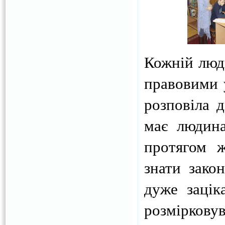
Кожній люди
правовими 
розповіла д
має людина
протягом 
знати зако
дуже зацік
розмірков