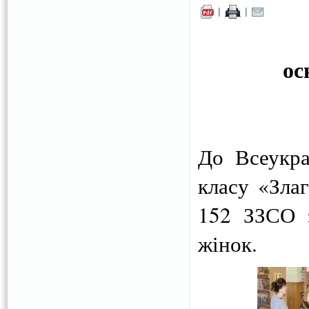
|
|
ос
До Всеукра
класу «Злаг
152 ЗЗСО з
жінок.