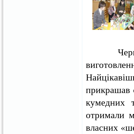
Чергову 
виготовленн
Найцікавіш
прикрашав 
кумедних т
отримали м
власних «шед