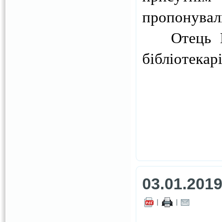
пропонували
Отець Глі
бібліотекар
03.01.201
|
|