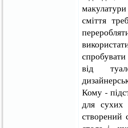
макулатур
сміття тре
перероблят
використа
спробувати
від туал
дизайнерсь
Кому - підс
для сухих 
створений 