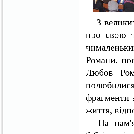
З великим 
про свою т
чималеньки
Романи, пое
Любов Ром
полюбили
фрагменти зі
життя, відп
На пам'ят