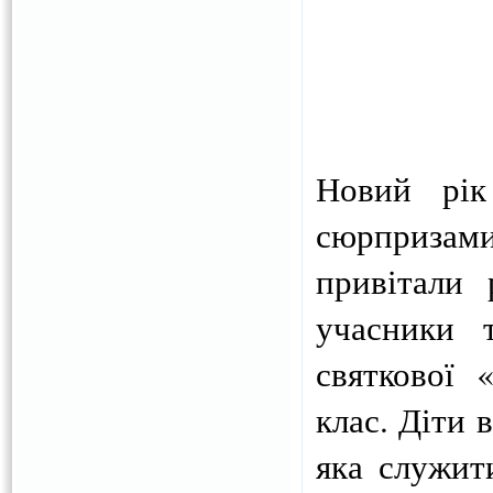
Новий рік
сюрпризам
привітали 
учасники т
святкової 
клас. Діти 
яка служит