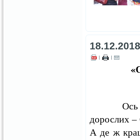
18.12.201
|
|
«
Ось і доч
дорослих –
А де ж кра