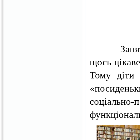
Заняття т
щось цікаве
Тому діти 
«посидень
соціально-п
функціонал