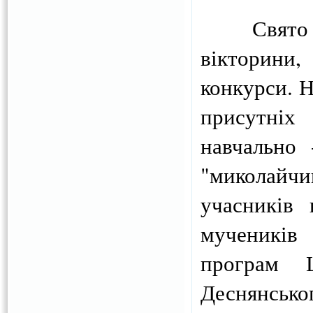
Свято ви
вікторини
конкурси. Н
присутніх
навчально 
"миколайч
учасників 
мучеників 
програм 
Деснянськог