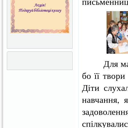
письменниц
Для мален
бо її твори
Діти слуха
навчання, 
задоволен
спілкувалис