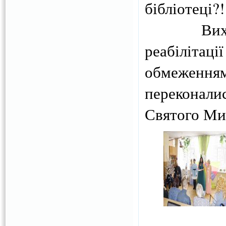
бібліотеці?!
Вихованц
реабілітац
обмеженням
переконали
Святого Ми