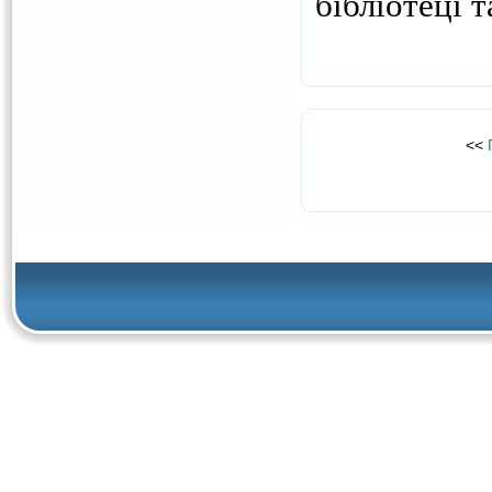
бібліотеці 
<<