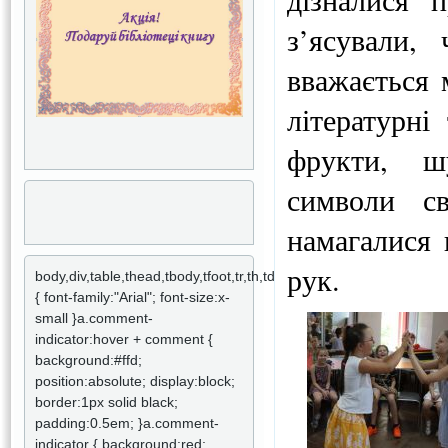
з’ясували,
вважається 
літературні
фрукти, шу
символи св
намагалися 
рук.
body,div,table,thead,tbody,tfoot,tr,th,td,p
{ font-family:"Arial"; font-size:x-
small }a.comment-
indicator:hover + comment {
background:#ffd;
position:absolute; display:block;
border:1px solid black;
padding:0.5em; }a.comment-
indicator { background:red;