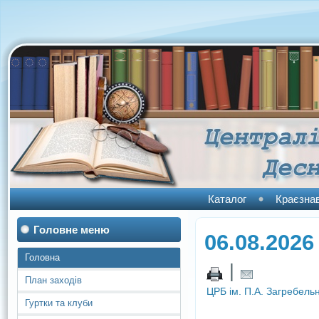
Каталог
Краєзна
Головне меню
06.08.2026
Головна
|
План заходів
ЦРБ ім. П.А. Загребель
Гуртки та клуби