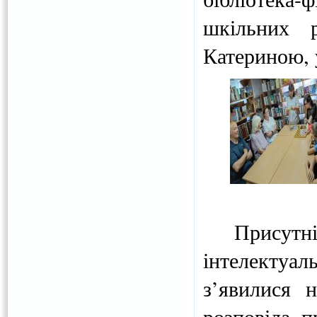
шкільних р
Катериною,
Присутні п
інтелектуа
з’явилися н
розповіла п