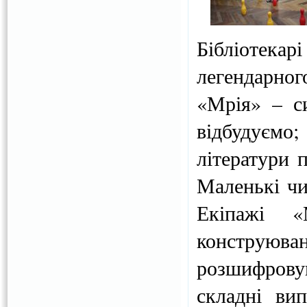
Бібліотекарі
легендарно
«Мрія» – с
відбудуємо
літератури п
Маленькі чи
Екіпажі «
конструюван
розшифрову
складні ви