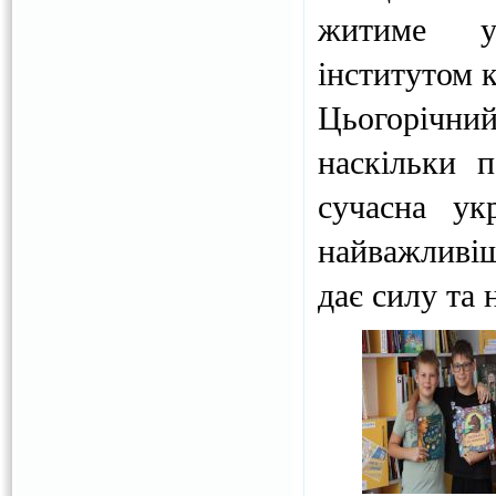
житиме ук
інститутом 
Цьогорічни
наскільки 
сучасна ук
найважливіш
дає силу та 