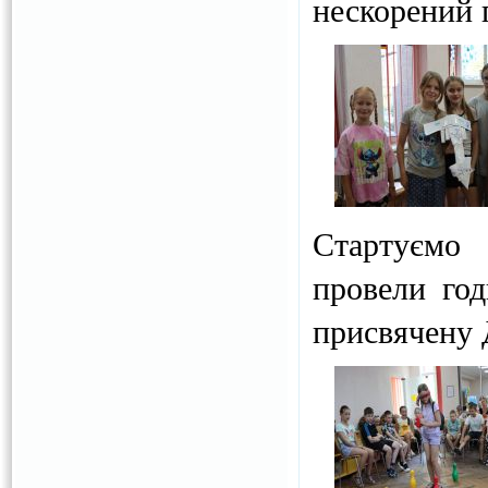
нескорений п
Стартуємо 
провели го
присвячену