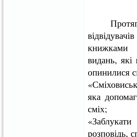
Протягом
відвідувач
книжками с
видань, які
опинилися с
«Сміховись
яка допомаг
сміх;
«Заблукати
розповідь, 