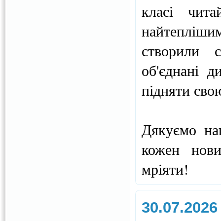
класі чита
найтепліши
створили с
об'єднані д
підняти сво
Дякуємо на
кожен нови
мріяти!
30.07.2026