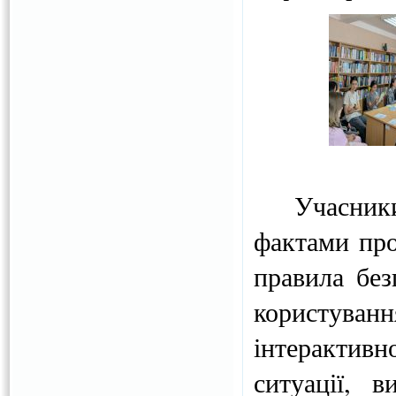
Учасники 
фактами про
правила без
користува
інтерактив
ситуації, 