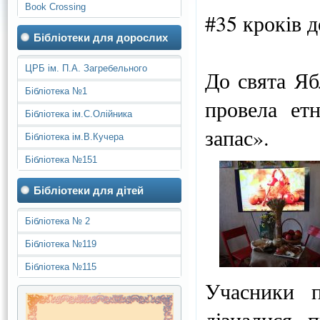
Book Crossing
#35 кроків 
Бібліотеки для дорослих
ЦРБ ім. П.А. Загребельного
До свята Яб
Бібліотека №1
провела ет
Бібліотека ім.С.Олійника
запас».
Бібліотека ім.В.Кучера
Бібліотека №151
Бібліотеки для дітей
Бібліотека № 2
Бібліотека №119
Бібліотека №115
Учасники п
дізналися 