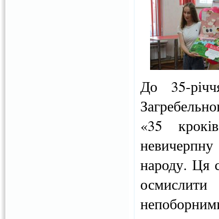
До 35-річ
Загребельно
«35 крокі
невичерпну 
народу. Ця 
осмислити
непоборни