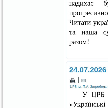
надихає б
прогресивно
Читати укра
та наша су
разом!
24.07.2026
|
ЦРБ ім. П.А. Загребель
У ЦРБ ім. 
«Українськ