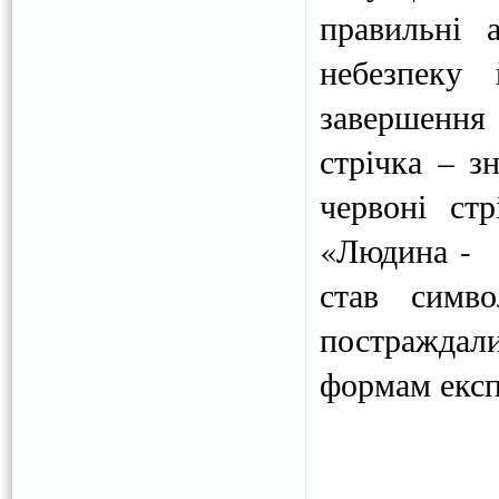
правильні 
небезпеку
завершенн
стрічка – з
червоні ст
«Людина - н
став симв
постраждал
формам експ