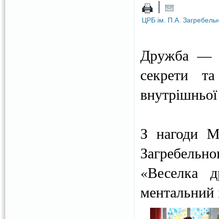
|
ЦРБ ім. П.А. Загребель
Дружба — ц
секрети т
внутрішньої
З нагоди М
Загребельн
«Веселка д
ментальний і