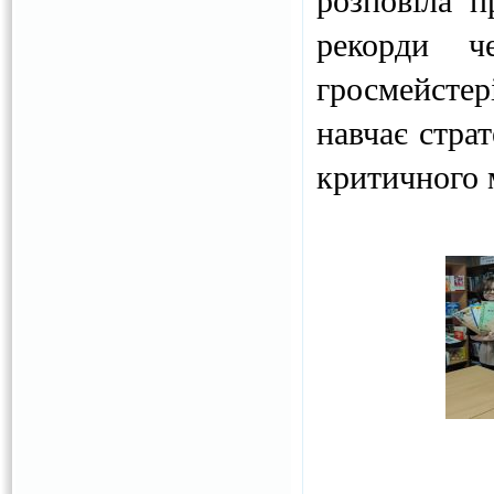
рекорди ч
гросмейсте
навчає стра
критичного 