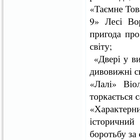
«Таємне Това
9» Лесі Во
пригода про
світу;
«Двері у ви
дивовижні с
«Лалі» Віо
торкається с
«Характер
історичний
боротьбу за 