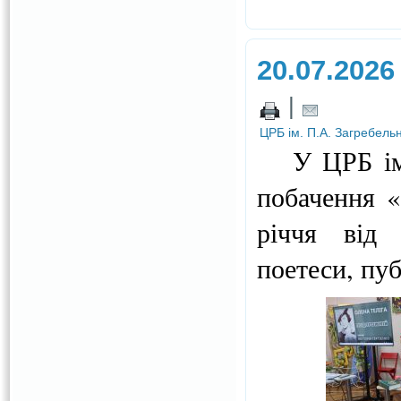
20.07.2026
|
ЦРБ ім. П.А. Загребель
У ЦРБ ім. 
побачення «
річчя від 
поетеси, пу