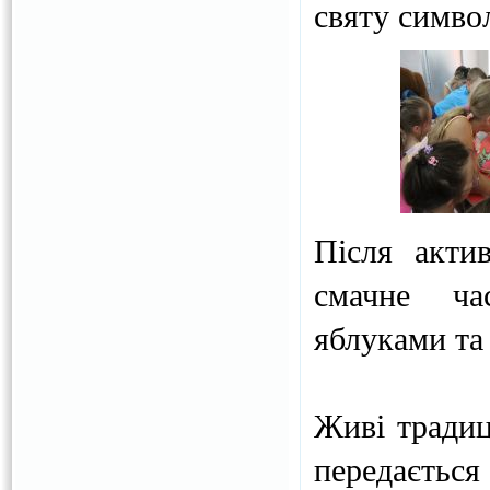
святу симво
Після акти
смачне ча
яблуками та
Живі традиц
передається 