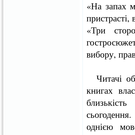
«На запах 
пристрасті, 
«Три сторо
гостросюжет
вибору, прав
Читачі оби
книгах вла
близькіст
сьогодення
однією мов