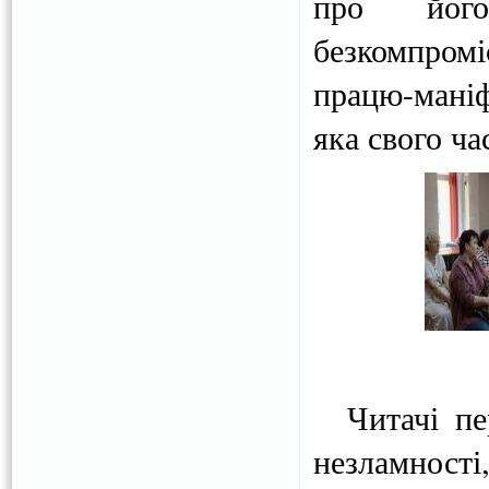
про його
безкомпромі
працю-маніф
яка свого ч
Читачі пер
незламності,