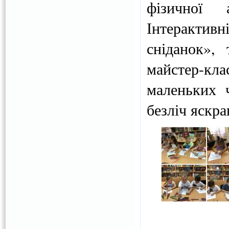
фізичної а
Інтерактивн
сніданок»,
майстер-к
маленьких 
безліч яскра