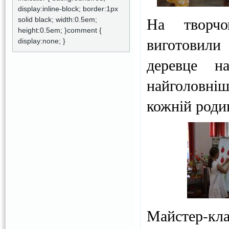
display:inline-block; border:1px
На творчо
solid black; width:0.5em;
height:0.5em; }comment {
виготовили
display:none; }
деревце н
найголовні
кожній роди
Майстер-кла