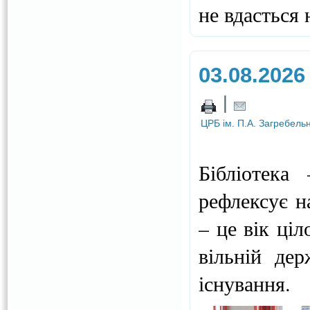
не вдасться
03.08.2026
|
ЦРБ ім. П.А. Загребель
Бібліотека
рефлексує н
– це вік ціл
вільній дер
існування.