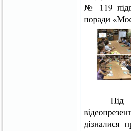
№ 119 підго
поради «Моє
Під час 
відеопрезен
дізналися п