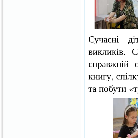
Сучасні ді
викликів. 
справжній о
книгу, спілк
та побути «т