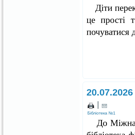
Діти переко
це прості т
почуватися 
20.07.2026
|
Бібліотека №1
До Міжнаро
бібліотека-